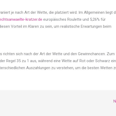
riiert je nach Art der Wette, die platziert wird. Im Allgemeinen liegt d
rechtsanwaelte-kratzer.de
europäisches Roulette und 5,26% für
 diesen Vorteil im Klaren zu sein, um realistische Erwartungen beim
tis richten sich nach der Art der Wette und den Gewinnchancen. Zum
n der Regel 35 zu 1 aus, während eine Wette auf Rot oder Schwarz ei
 unterschiedlichen Auszahlungen zu verstehen, um die besten Wetten z
N