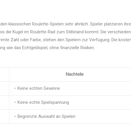
den klassischen Roulette-Spielen sehr ähnlich. Spieler platzieren ihre
 bis die Kugel im Roulette-Rad zum Stillstand kommt. Die verschiede
mmte Zahl oder Farbe, stehen den Spielern zur Verfügung. Die koste
g wie das Echtgeldspiel, ohne finanzielle Risiken.
Nachteile
– Keine echten Gewinne
– Keine echte Spielspannung
– Begrenzte Auswahl an Spielen