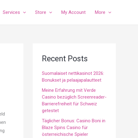
Services
Store
My Account
More
Recent Posts
Suomalaiset nettikasinot 2026:
Bonukset ja pelaajapalautteet
Meine Erfahrung mit Verde
Casino bezüglich Screenreader-
Barrierefreiheit für Schweiz
getestet
eld
Täglicher Bonus: Casino Boni in
nen
Blaze Spins Casino für
ung
österreichische Spieler