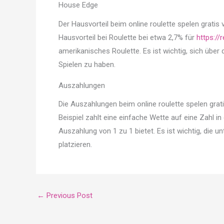
House Edge
Der Hausvorteil beim online roulette spelen gratis va
Hausvorteil bei Roulette bei etwa 2,7% für
https://
amerikanisches Roulette. Es ist wichtig, sich über
Spielen zu haben.
Auszahlungen
Die Auszahlungen beim online roulette spelen gra
Beispiel zahlt eine einfache Wette auf eine Zahl i
Auszahlung von 1 zu 1 bietet. Es ist wichtig, die
platzieren.
←
Previous Post