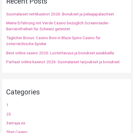
Recent Posts
Suomalaiset nettikasinot 2026: Bonukset ja pelaajapalautteet
Meine Erfahrung mit Verde Casino bezüglich Screenreader-
Barrierefreiheit für Schweiz getestet
Täglicher Bonus: Casino Boni in Blaze Spins Casino für
österreichische Spieler
Best online casino 2026: Luotettavuus ja bonukset asiakkaille
Parhaat online kasinot 2026: Suomalaiset tarjoukset ja bonukset
Categories
1
25
3enraya.es
5bet Casino