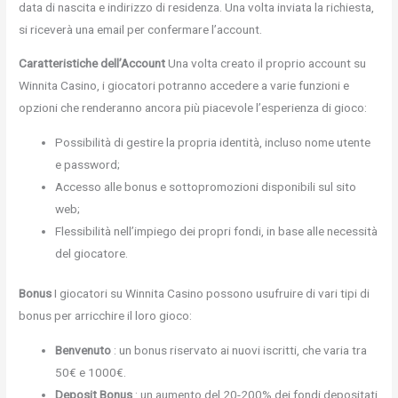
data di nascita e indirizzo di residenza. Una volta inviata la richiesta,
si riceverà una email per confermare l’account.
Caratteristiche dell’Account
Una volta creato il proprio account su
Winnita Casino, i giocatori potranno accedere a varie funzioni e
opzioni che renderanno ancora più piacevole l’esperienza di gioco:
Possibilità di gestire la propria identità, incluso nome utente
e password;
Accesso alle bonus e sottopromozioni disponibili sul sito
web;
Flessibilità nell’impiego dei propri fondi, in base alle necessità
del giocatore.
Bonus
I giocatori su Winnita Casino possono usufruire di vari tipi di
bonus per arricchire il loro gioco:
Benvenuto
: un bonus riservato ai nuovi iscritti, che varia tra
50€ e 1000€.
Deposit Bonus
: un aumento del 20-200% dei fondi depositati