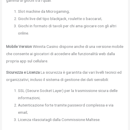
gamma di giochi tra i quali:
Slot machine da Microgaming;
Giochi live del tipo blackjack, roulette o baccarat;
Giochi in formato di tavoli per chi ama giocare con gli altri
online.
Mobile Version
Winnita Casino dispone anche di una versione mobile
che consente ai giocatori di accedere alle funzionalità web dalla
propria app sul cellulare.
Sicurezza e Licenza
La sicurezza è garantita dai vari livelli tecnici ed
organizzativi, incluso il sistema di gestione dei dati sensibili:
SSL (Secure Socket Layer) per la trasmissione sicura delle
informazioni;
Autenticazione forte tramite password complessa e via
email;
Licenza rilasciatagli dalla Commissione Maltese.