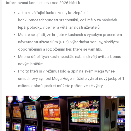
Informovaná komise se v roce 2026 hlásí k
Jeho rozšiřující funkce vedly ke zlepšení
konkurenceschopnosti pracovníků, což mělo za následek
lepší pobídky, více her a větší znalosti uživatelů.
Musíte se ujistit, že hrajete v kasinech s vysokým procentem
návratnosti uživatelům (RTP), výhodnými bonusy, skvělými
doporučeními a rozložením her, které se vám líbí.
Mnoho důležitých kasin neustále nabízí skvělý uvítací bonus
novým hráčům.
Pro ty, kteří si v režimu Hold & Spin na svém Mega Wheel
umístí nový symbol Mega Huge, můžete vyhrát nový jackpot 1
milionu dolarů, jinak si můžete pořídit velké výhry!