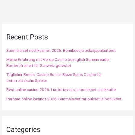
Recent Posts
Suomalaiset nettikasinot 2026: Bonukset ja pelaajapalautteet
Meine Erfahrung mit Verde Casino bezüglich Screenreader-
Barrierefreiheit für Schweiz getestet
Täglicher Bonus: Casino Boni in Blaze Spins Casino für
österreichische Spieler
Best online casino 2026: Luotettavuus ja bonukset asiakkaille
Parhaat online kasinot 2026: Suomalaiset tarjoukset ja bonukset
Categories