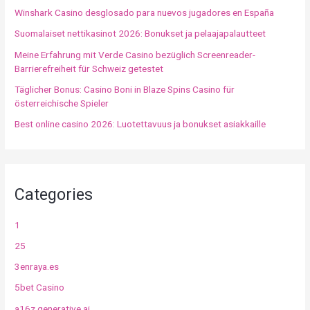
Winshark Casino desglosado para nuevos jugadores en España
Suomalaiset nettikasinot 2026: Bonukset ja pelaajapalautteet
Meine Erfahrung mit Verde Casino bezüglich Screenreader-
Barrierefreiheit für Schweiz getestet
Täglicher Bonus: Casino Boni in Blaze Spins Casino für
österreichische Spieler
Best online casino 2026: Luotettavuus ja bonukset asiakkaille
Categories
1
25
3enraya.es
5bet Casino
a16z generative ai