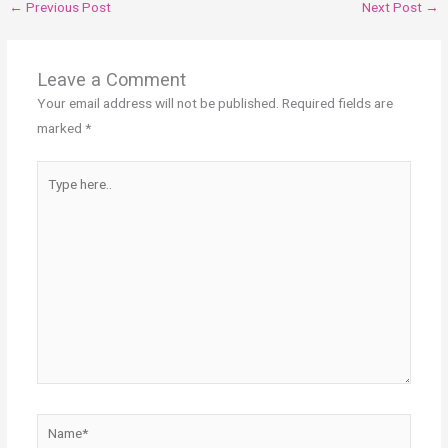
←
Previous Post
Next Post
→
Leave a Comment
Your email address will not be published.
Required fields are
marked
*
Type
here..
Name*