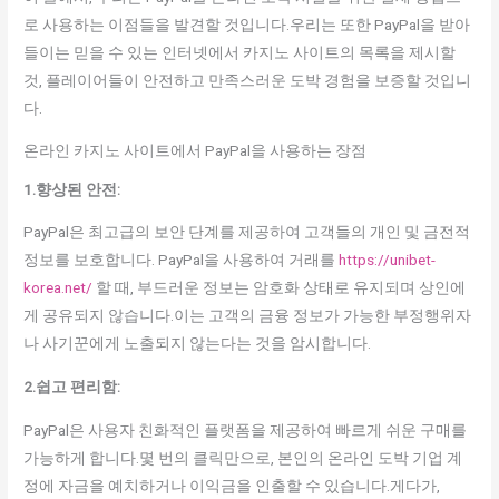
로 사용하는 이점들을 발견할 것입니다.우리는 또한 PayPal을 받아
들이는 믿을 수 있는 인터넷에서 카지노 사이트의 목록을 제시할
것, 플레이어들이 안전하고 만족스러운 도박 경험을 보증할 것입니
다.
온라인 카지노 사이트에서 PayPal을 사용하는 장점
1.향상된 안전:
PayPal은 최고급의 보안 단계를 제공하여 고객들의 개인 및 금전적
정보를 보호합니다. PayPal을 사용하여 거래를
https://unibet-
korea.net/
할 때, 부드러운 정보는 암호화 상태로 유지되며 상인에
게 공유되지 않습니다.이는 고객의 금융 정보가 가능한 부정행위자
나 사기꾼에게 노출되지 않는다는 것을 암시합니다.
2.쉽고 편리함:
PayPal은 사용자 친화적인 플랫폼을 제공하여 빠르게 쉬운 구매를
가능하게 합니다.몇 번의 클릭만으로, 본인의 온라인 도박 기업 계
정에 자금을 예치하거나 이익금을 인출할 수 있습니다.게다가,