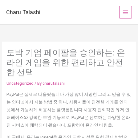
Skip
to
Charu Talashi
content
도박 기업 페이팔을 승인하는: 온
라인 게임을 위한 편리하고 안전
한 선택
Uncategorized
/ By
charutalashi
PayPal은 실제로 떠올랐습니다 가장 많이 저명한 그리고 믿을 수 있
는 인터넷에서 지불 방법 중 하나, 사용자들이 안전한 거래를 인터
넷에서 가능하게 허용하는 플랫폼입니다.사용자 친화적인 유저 인
터페이스와 강력한 보안 기능으로, PayPal은 선호하는 다양한 온라
인 서비스에 채택되어 왔습니다, 포함하여 온라인 베팅을.
이 글에서, 우리는 PayPal을 온라인 도박 시설을 위한 결제 방법으