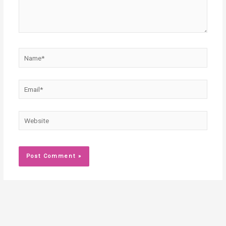
Name*
Email*
Website