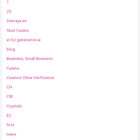
1
25
3enraya.es
5bet Casino
a16z generative ai
blog
Business, Small Business
Casino
Casinos Ohne Verifizierun
CH
CIB
Crystals
EC
first
news