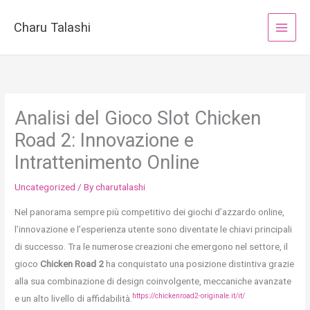
Skip
to
Charu Talashi
content
Analisi del Gioco Slot Chicken
Road 2: Innovazione e
Intrattenimento Online
Uncategorized
/ By
charutalashi
Nel panorama sempre più competitivo dei giochi d’azzardo online,
l’innovazione e l’esperienza utente sono diventate le chiavi principali
di successo. Tra le numerose creazioni che emergono nel settore, il
gioco
Chicken Road 2
ha conquistato una posizione distintiva grazie
alla sua combinazione di design coinvolgente, meccaniche avanzate
https://chickenroad2-originale.it/it/
e un alto livello di affidabilità.