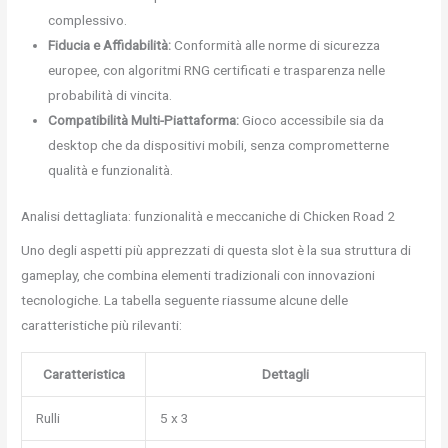
complessivo.
Fiducia e Affidabilità:
Conformità alle norme di sicurezza
europee, con algoritmi RNG certificati e trasparenza nelle
probabilità di vincita.
Compatibilità Multi-Piattaforma:
Gioco accessibile sia da
desktop che da dispositivi mobili, senza comprometterne
qualità e funzionalità.
Analisi dettagliata: funzionalità e meccaniche di Chicken Road 2
Uno degli aspetti più apprezzati di questa slot è la sua struttura di
gameplay, che combina elementi tradizionali con innovazioni
tecnologiche. La tabella seguente riassume alcune delle
caratteristiche più rilevanti:
Caratteristica
Dettagli
Rulli
5 x 3