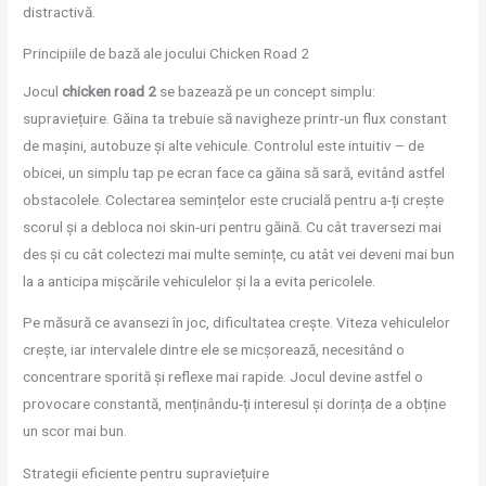
distractivă.
Principiile de bază ale jocului Chicken Road 2
Jocul
chicken road 2
se bazează pe un concept simplu:
supraviețuire. Găina ta trebuie să navigheze printr-un flux constant
de mașini, autobuze și alte vehicule. Controlul este intuitiv – de
obicei, un simplu tap pe ecran face ca găina să sară, evitând astfel
obstacolele. Colectarea semințelor este crucială pentru a-ți crește
scorul și a debloca noi skin-uri pentru găină. Cu cât traversezi mai
des și cu cât colectezi mai multe semințe, cu atât vei deveni mai bun
la a anticipa mișcările vehiculelor și la a evita pericolele.
Pe măsură ce avansezi în joc, dificultatea crește. Viteza vehiculelor
crește, iar intervalele dintre ele se micșorează, necesitând o
concentrare sporită și reflexe mai rapide. Jocul devine astfel o
provocare constantă, menținându-ți interesul și dorința de a obține
un scor mai bun.
Strategii eficiente pentru supraviețuire