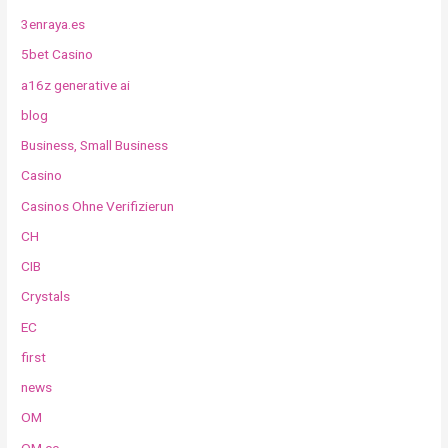
3enraya.es
5bet Casino
a16z generative ai
blog
Business, Small Business
Casino
Casinos Ohne Verifizierun
CH
CIB
Crystals
EC
first
news
OM
OM cc