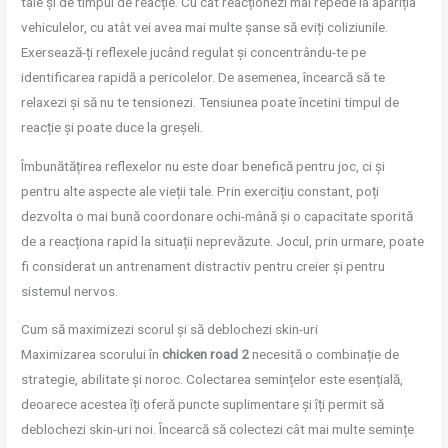
tale și de timpul de reacție. Cu cât reacționezi mai repede la apariția
vehiculelor, cu atât vei avea mai multe șanse să eviți coliziunile.
Exersează-ți reflexele jucând regulat și concentrându-te pe
identificarea rapidă a pericolelor. De asemenea, încearcă să te
relaxezi și să nu te tensionezi. Tensiunea poate încetini timpul de
reacție și poate duce la greșeli.
Îmbunătățirea reflexelor nu este doar benefică pentru joc, ci și
pentru alte aspecte ale vieții tale. Prin exercițiu constant, poți
dezvolta o mai bună coordonare ochi-mână și o capacitate sporită
de a reacționa rapid la situații neprevăzute. Jocul, prin urmare, poate
fi considerat un antrenament distractiv pentru creier și pentru
sistemul nervos.
Cum să maximizezi scorul și să deblochezi skin-uri
Maximizarea scorului în
chicken road 2
necesită o combinație de
strategie, abilitate și noroc. Colectarea semințelor este esențială,
deoarece acestea îți oferă puncte suplimentare și îți permit să
deblochezi skin-uri noi. Încearcă să colectezi cât mai multe semințe