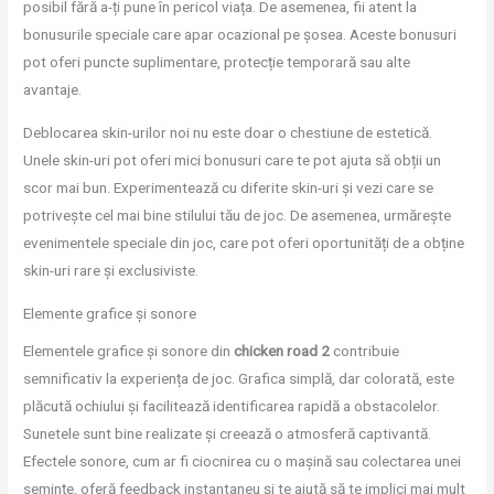
posibil fără a-ți pune în pericol viața. De asemenea, fii atent la
bonusurile speciale care apar ocazional pe șosea. Aceste bonusuri
pot oferi puncte suplimentare, protecție temporară sau alte
avantaje.
Deblocarea skin-urilor noi nu este doar o chestiune de estetică.
Unele skin-uri pot oferi mici bonusuri care te pot ajuta să obții un
scor mai bun. Experimentează cu diferite skin-uri și vezi care se
potrivește cel mai bine stilului tău de joc. De asemenea, urmărește
evenimentele speciale din joc, care pot oferi oportunități de a obține
skin-uri rare și exclusiviste.
Elemente grafice și sonore
Elementele grafice și sonore din
chicken road 2
contribuie
semnificativ la experiența de joc. Grafica simplă, dar colorată, este
plăcută ochiului și facilitează identificarea rapidă a obstacolelor.
Sunetele sunt bine realizate și creează o atmosferă captivantă.
Efectele sonore, cum ar fi ciocnirea cu o mașină sau colectarea unei
semințe, oferă feedback instantaneu și te ajută să te implici mai mult