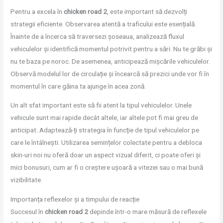
Pentru a excela în
chicken road 2
, este important să dezvolți
strategii eficiente. Observarea atentă a traficului este esențială.
Înainte de a încerca să traversezi șoseaua, analizează fluxul
vehiculelor și identifică momentul potrivit pentru a sări. Nu te grăbi și
nu te baza pe noroc. De asemenea, anticipează mișcările vehiculelor.
Observă modelul lor de circulație și încearcă să prezici unde vor fi în
momentul în care găina ta ajunge în acea zonă.
Un alt sfat important este să fii atent la tipul vehiculelor. Unele
vehicule sunt mai rapide decât altele, iar altele pot fi mai greu de
anticipat. Adaptează-ți strategia în funcție de tipul vehiculelor pe
care le întâlnești. Utilizarea semințelor colectate pentru a debloca
skin-uri noi nu oferă doar un aspect vizual diferit, ci poate oferi și
mici bonusuri, cum ar fi o creștere ușoară a vitezei sau o mai bună
vizibilitate.
Importanța reflexelor și a timpului de reacție
Succesul în
chicken road 2
depinde într-o mare măsură de reflexele