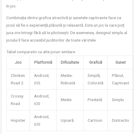
în joc.
Combinația dintre grafica atractivă și sunetele captivante face ca
jocul să fie o experiență plăcută și relaxantă. Este un joc la care poți
juca ore întregi fără să te plictisești. De asemenea, designul simplu al
jocului îl face accesibil jucătorilor de toate vârstele.
Tabel comparativ cu alte jocuri similare
Joc
Platformă
Dificultate
Grafică
Sunet
Chicken
Android,
Medie-
Simplă,
Plăcut,
Road 2
iOS
Ridicată
Colorată
Captivant
Crossy
Android,
Medie
Pixelată
Simplu
Road
iOS
Android,
Hopster
Ușoară
Cartoon
Distractiv
iOS