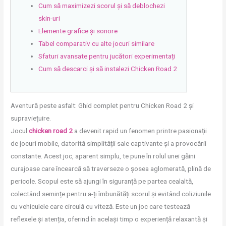
Cum să maximizezi scorul și să deblochezi
skin-uri
Elemente grafice și sonore
Tabel comparativ cu alte jocuri similare
Sfaturi avansate pentru jucători experimentați
Cum să descarci și să instalezi Chicken Road 2
Aventură peste asfalt: Ghid complet pentru Chicken Road 2 și
supraviețuire.
Jocul
chicken road 2
a devenit rapid un fenomen printre pasionații
de jocuri mobile, datorită simplității sale captivante și a provocării
constante. Acest joc, aparent simplu, te pune în rolul unei găini
curajoase care încearcă să traverseze o șosea aglomerată, plină de
pericole. Scopul este să ajungi în siguranță pe partea cealaltă,
colectând semințe pentru a-ți îmbunătăți scorul și evitând coliziunile
cu vehiculele care circulă cu viteză. Este un joc care testează
reflexele și atenția, oferind în același timp o experiență relaxantă și