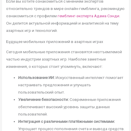
Если вы хотите ознакомиться с мнением экспертов
относительно трендов в мире онлайн-гемблинга, рекомендую
ознакомиться с профилем
гемблинг-эксперта Адама Сэнди
.
Он делится актуальной информацией и аналитикой на тему
азартных игр и технологий.
Будущее мобильных приложений в азартных играх
Сегодня мобильные приложения становятся неотъемлемой
частью индустрии азартных игр. Наиболее заметные
изменения, о которых стоит упомянуть, включают:
Использование ИИ:
Искусственный интеллект помогает
настраивать предложения и улучшать
пользовательский опыт.
Увеличение безопасности:
Современные приложения
обеспечивают высокий уровень защиты данных
пользователей.
Интеграция с различными платёжными системами:
Упрощает процесс пополнения счета и вывода средств.