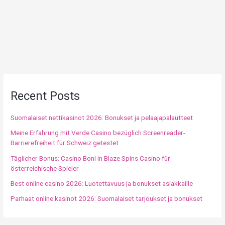
Recent Posts
Suomalaiset nettikasinot 2026: Bonukset ja pelaajapalautteet
Meine Erfahrung mit Verde Casino bezüglich Screenreader-
Barrierefreiheit für Schweiz getestet
Täglicher Bonus: Casino Boni in Blaze Spins Casino für
österreichische Spieler
Best online casino 2026: Luotettavuus ja bonukset asiakkaille
Parhaat online kasinot 2026: Suomalaiset tarjoukset ja bonukset