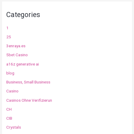
Categories
1
25
3enraya.es
5bet Casino
a16z generative ai
blog
Business, Small Business
Casino
Casinos Ohne Verifizierun
CH
CIB
Crystals