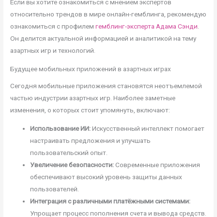
Если вы хотите ознакомиться с мнением экспертов
относительно трендов в мире онлайн-гемблинга, рекомендую
ознакомиться с профилем
гемблинг-эксперта Адама Сэнди
.
Он делится актуальной информацией и аналитикой на тему
азартных игр и технологий.
Будущее мобильных приложений в азартных играх
Сегодня мобильные приложения становятся неотъемлемой
частью индустрии азартных игр. Наиболее заметные
изменения, о которых стоит упомянуть, включают:
Использование ИИ:
Искусственный интеллект помогает
настраивать предложения и улучшать
пользовательский опыт.
Увеличение безопасности:
Современные приложения
обеспечивают высокий уровень защиты данных
пользователей.
Интеграция с различными платёжными системами:
Упрощает процесс пополнения счета и вывода средств.