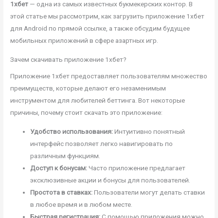
1хбет
— одна из самых известных букмекерских контор. В
этой статье мы рассмотрим, как загрузить приложение 1хбет
для Android по прямой ссылке, а также обсудим будущее
мобильных приложений в сфере азартных игр.
Зачем скачивать приложение 1хбет?
Приложение 1хбет предоставляет пользователям множество
преимуществ, которые делают его незаменимым
инструментом для любителей беттинга. Вот некоторые
причины, почему стоит скачать это приложение:
Удобство использования:
Интуитивно понятный
интерфейс позволяет легко навигировать по
различным функциям.
Доступ к бонусам:
Часто приложение предлагает
эксклюзивные акции и бонусы для пользователей.
Простота в ставках:
Пользователи могут делать ставки
в любое время и в любом месте.
Быстрая регистрация:
С помощью приложения можно