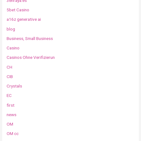
3enraya.es
5bet Casino
a16z generative ai
blog
Business, Small Business
Casino
Casinos Ohne Verifizierun
CH
CIB
Crystals
EC
first
news
OM
OM cc