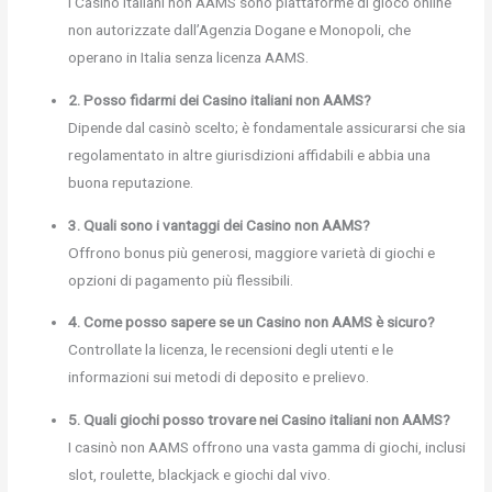
I Casino italiani non AAMS sono piattaforme di gioco online
non autorizzate dall’Agenzia Dogane e Monopoli, che
operano in Italia senza licenza AAMS.
2. Posso fidarmi dei Casino italiani non AAMS?
Dipende dal casinò scelto; è fondamentale assicurarsi che sia
regolamentato in altre giurisdizioni affidabili e abbia una
buona reputazione.
3. Quali sono i vantaggi dei Casino non AAMS?
Offrono bonus più generosi, maggiore varietà di giochi e
opzioni di pagamento più flessibili.
4. Come posso sapere se un Casino non AAMS è sicuro?
Controllate la licenza, le recensioni degli utenti e le
informazioni sui metodi di deposito e prelievo.
5. Quali giochi posso trovare nei Casino italiani non AAMS?
I casinò non AAMS offrono una vasta gamma di giochi, inclusi
slot, roulette, blackjack e giochi dal vivo.