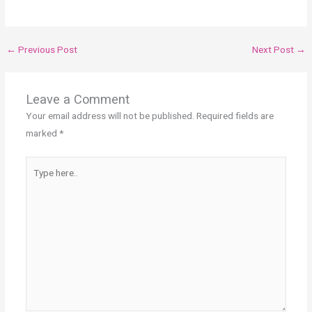
←
Previous Post
Next Post
→
Leave a Comment
Your email address will not be published.
Required fields are
marked
*
Type
here..