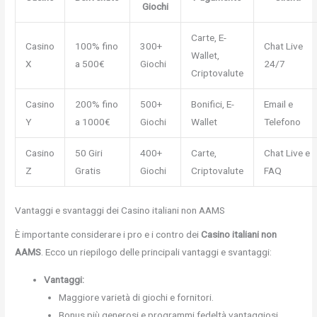
Giochi
Carte, E-
Casino
100% fino
300+
Chat Live
Wallet,
X
a 500€
Giochi
24/7
Criptovalute
Casino
200% fino
500+
Bonifici, E-
Email e
Y
a 1000€
Giochi
Wallet
Telefono
Casino
50 Giri
400+
Carte,
Chat Live e
Z
Gratis
Giochi
Criptovalute
FAQ
Vantaggi e svantaggi dei Casino italiani non AAMS
È importante considerare i pro e i contro dei
Casino italiani non
AAMS
. Ecco un riepilogo delle principali vantaggi e svantaggi:
Vantaggi:
Maggiore varietà di giochi e fornitori.
Bonus più generosi e programmi fedeltà vantaggiosi.