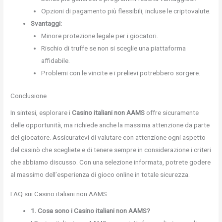
Opzioni di pagamento più flessibili, incluse le criptovalute.
Svantaggi:
Minore protezione legale per i giocatori.
Rischio di truffe se non si sceglie una piattaforma
affidabile.
Problemi con le vincite e i prelievi potrebbero sorgere.
Conclusione
In sintesi, esplorare i
Casino italiani non AAMS
offre sicuramente
delle opportunità, ma richiede anche la massima attenzione da parte
del giocatore. Assicuratevi di valutare con attenzione ogni aspetto
del casinò che scegliete e di tenere sempre in considerazione i criteri
che abbiamo discusso. Con una selezione informata, potrete godere
al massimo dell’esperienza di gioco online in totale sicurezza.
FAQ sui Casino italiani non AAMS
1. Cosa sono i Casino italiani non AAMS?