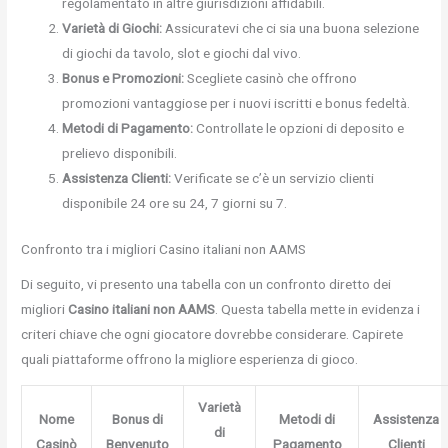
regolamentato in altre giurisdizioni affidabili.
Varietà di Giochi:
Assicuratevi che ci sia una buona selezione
di giochi da tavolo, slot e giochi dal vivo.
Bonus e Promozioni:
Scegliete casinò che offrono
promozioni vantaggiose per i nuovi iscritti e bonus fedeltà.
Metodi di Pagamento:
Controllate le opzioni di deposito e
prelievo disponibili.
Assistenza Clienti:
Verificate se c’è un servizio clienti
disponibile 24 ore su 24, 7 giorni su 7.
Confronto tra i migliori Casino italiani non AAMS
Di seguito, vi presento una tabella con un confronto diretto dei
migliori
Casino italiani non AAMS
. Questa tabella mette in evidenza i
criteri chiave che ogni giocatore dovrebbe considerare. Capirete
quali piattaforme offrono la migliore esperienza di gioco.
Varietà
Nome
Bonus di
Metodi di
Assistenza
di
Casinò
Benvenuto
Pagamento
Clienti