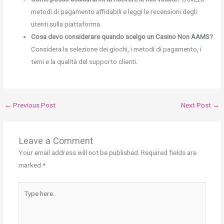
metodi di pagamento affidabili e leggi le recensioni degli
utenti sulla piattaforma.
Cosa devo considerare quando scelgo un Casino Non AAMS?
Considera la selezione dei giochi, i metodi di pagamento, i
temi e la qualità del supporto clienti.
←
Previous Post
Next Post
→
Leave a Comment
Your email address will not be published.
Required fields are
marked
*
Type
here..