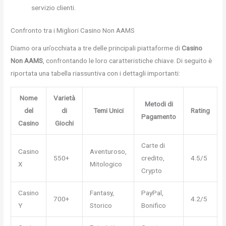
servizio clienti.
Confronto tra i Migliori Casino Non AAMS
Diamo ora un’occhiata a tre delle principali piattaforme di
Casino
Non AAMS
, confrontando le loro caratteristiche chiave. Di seguito è
riportata una tabella riassuntiva con i dettagli importanti:
Nome
Varietà
Metodi di
del
di
Temi Unici
Rating
Pagamento
Casino
Giochi
Carte di
Casino
Aventuroso,
550+
credito,
4.5/5
X
Mitologico
Crypto
Casino
Fantasy,
PayPal,
700+
4.2/5
Y
Storico
Bonifico