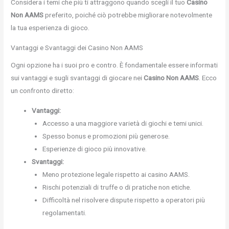
Considera i temi che più ti attraggono quando scegli il tuo
Casino
Non AAMS
preferito, poiché ciò potrebbe migliorare notevolmente
la tua esperienza di gioco.
Vantaggi e Svantaggi dei Casino Non AAMS
Ogni opzione ha i suoi pro e contro. È fondamentale essere informati
sui vantaggi e sugli svantaggi di giocare nei
Casino Non AAMS
. Ecco
un confronto diretto:
Vantaggi:
Accesso a una maggiore varietà di giochi e temi unici.
Spesso bonus e promozioni più generose.
Esperienze di gioco più innovative.
Svantaggi:
Meno protezione legale rispetto ai casino AAMS.
Rischi potenziali di truffe o di pratiche non etiche.
Difficoltà nel risolvere dispute rispetto a operatori più
regolamentati.