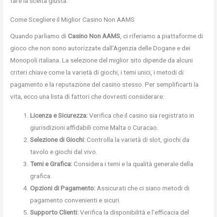
fare la scelta giusta.
Come Scegliere il Miglior Casino Non AAMS
Quando parliamo di
Casino Non AAMS
, ci riferiamo a piattaforme di
gioco che non sono autorizzate dall’Agenzia delle Dogane e dei
Monopoli italiana. La selezione del miglior sito dipende da alcuni
criteri chiave come la varietà di giochi, i temi unici, i metodi di
pagamento e la reputazione del casino stesso. Per semplificarti la
vita, ecco una lista di fattori che dovresti considerare:
Licenza e Sicurezza:
Verifica che il casino sia registrato in
giurisdizioni affidabili come Malta o Curacao.
Selezione di Giochi:
Controlla la varietà di slot, giochi da
tavolo e giochi dal vivo.
Temi e Grafica:
Considera i temi e la qualità generale della
grafica.
Opzioni di Pagamento:
Assicurati che ci siano metodi di
pagamento convenienti e sicuri.
Supporto Clienti:
Verifica la disponibilità e l’efficacia del