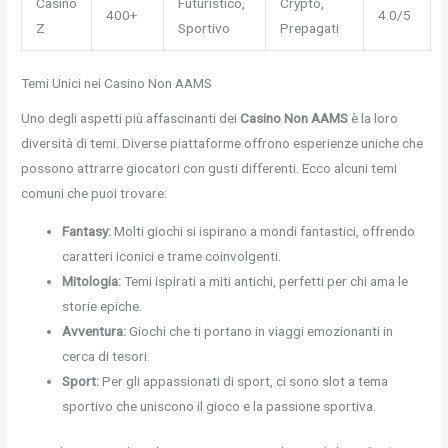
Casino
Futuristico,
Crypto,
400+
4.0/5
Z
Sportivo
Prepagati
Temi Unici nei Casino Non AAMS
Uno degli aspetti più affascinanti dei
Casino Non AAMS
è la loro
diversità di temi. Diverse piattaforme offrono esperienze uniche che
possono attrarre giocatori con gusti differenti. Ecco alcuni temi
comuni che puoi trovare:
Fantasy:
Molti giochi si ispirano a mondi fantastici, offrendo
caratteri iconici e trame coinvolgenti.
Mitologia:
Temi ispirati a miti antichi, perfetti per chi ama le
storie epiche.
Avventura:
Giochi che ti portano in viaggi emozionanti in
cerca di tesori.
Sport:
Per gli appassionati di sport, ci sono slot a tema
sportivo che uniscono il gioco e la passione sportiva.