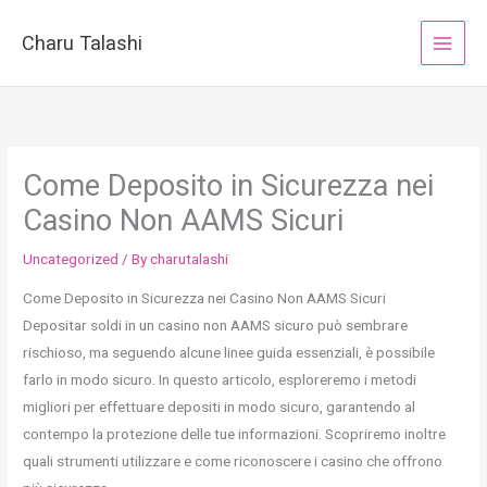
Skip
to
Charu Talashi
content
Come Deposito in Sicurezza nei
Casino Non AAMS Sicuri
Uncategorized
/ By
charutalashi
Come Deposito in Sicurezza nei Casino Non AAMS Sicuri
Depositar soldi in un casino non AAMS sicuro può sembrare
rischioso, ma seguendo alcune linee guida essenziali, è possibile
farlo in modo sicuro. In questo articolo, esploreremo i metodi
migliori per effettuare depositi in modo sicuro, garantendo al
contempo la protezione delle tue informazioni. Scopriremo inoltre
quali strumenti utilizzare e come riconoscere i casino che offrono