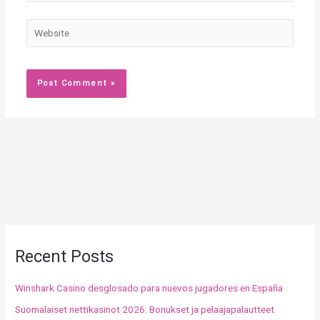
Website
Recent Posts
Winshark Casino desglosado para nuevos jugadores en España
Suomalaiset nettikasinot 2026: Bonukset ja pelaajapalautteet