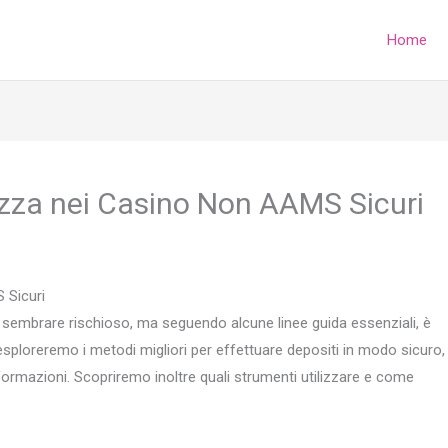
Home
zza nei Casino Non AAMS Sicuri
 Sicuri
sembrare rischioso, ma seguendo alcune linee guida essenziali, è
 esploreremo i metodi migliori per effettuare depositi in modo sicuro,
ormazioni. Scopriremo inoltre quali strumenti utilizzare e come