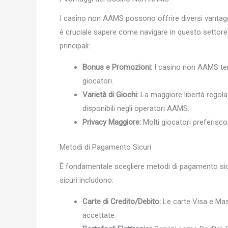
I casino non AAMS possono offrire diversi vantagg
è cruciale sapere come navigare in questo settore 
principali:
Bonus e Promozioni:
I casino non AAMS tend
giocatori.
Varietà di Giochi:
La maggiore libertà regola
disponibili negli operatori AAMS.
Privacy Maggiore:
Molti giocatori preferisco
Metodi di Pagamento Sicuri
È fondamentale scegliere metodi di pagamento sic
sicuri includono:
Carte di Credito/Debito:
Le carte Visa e Mas
accettate.