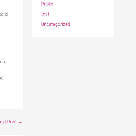
Public
test
to di
Uncategorized
ti,
di
ext Post
→