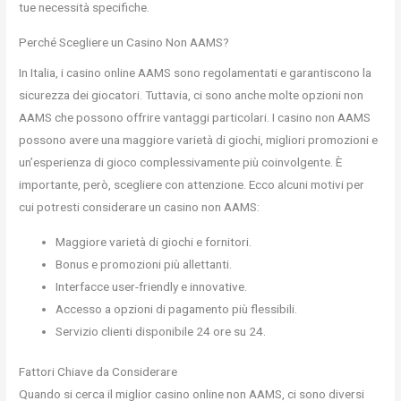
tue necessità specifiche.
Perché Scegliere un Casino Non AAMS?
In Italia, i casino online AAMS sono regolamentati e garantiscono la
sicurezza dei giocatori. Tuttavia, ci sono anche molte opzioni non
AAMS che possono offrire vantaggi particolari. I casino non AAMS
possono avere una maggiore varietà di giochi, migliori promozioni e
un’esperienza di gioco complessivamente più coinvolgente. È
importante, però, scegliere con attenzione. Ecco alcuni motivi per
cui potresti considerare un casino non AAMS:
Maggiore varietà di giochi e fornitori.
Bonus e promozioni più allettanti.
Interfacce user-friendly e innovative.
Accesso a opzioni di pagamento più flessibili.
Servizio clienti disponibile 24 ore su 24.
Fattori Chiave da Considerare
Quando si cerca il miglior casino online non AAMS, ci sono diversi