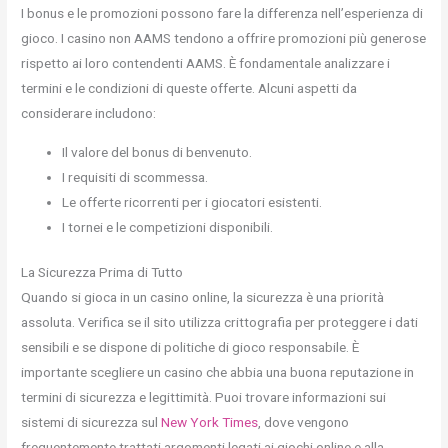
I bonus e le promozioni possono fare la differenza nell’esperienza di
gioco. I casino non AAMS tendono a offrire promozioni più generose
rispetto ai loro contendenti AAMS. È fondamentale analizzare i
termini e le condizioni di queste offerte. Alcuni aspetti da
considerare includono:
Il valore del bonus di benvenuto.
I requisiti di scommessa.
Le offerte ricorrenti per i giocatori esistenti.
I tornei e le competizioni disponibili.
La Sicurezza Prima di Tutto
Quando si gioca in un casino online, la sicurezza è una priorità
assoluta. Verifica se il sito utilizza crittografia per proteggere i dati
sensibili e se dispone di politiche di gioco responsabile. È
importante scegliere un casino che abbia una buona reputazione in
termini di sicurezza e legittimità. Puoi trovare informazioni sui
sistemi di sicurezza sul
New York Times
, dove vengono
frequentemente trattati argomenti legati ai giochi online e alla