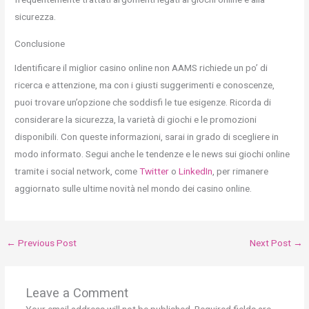
sicurezza.
Conclusione
Identificare il miglior casino online non AAMS richiede un po’ di
ricerca e attenzione, ma con i giusti suggerimenti e conoscenze,
puoi trovare un’opzione che soddisfi le tue esigenze. Ricorda di
considerare la sicurezza, la varietà di giochi e le promozioni
disponibili. Con queste informazioni, sarai in grado di scegliere in
modo informato. Segui anche le tendenze e le news sui giochi online
tramite i social network, come
Twitter
o
LinkedIn
, per rimanere
aggiornato sulle ultime novità nel mondo dei casino online.
←
Previous Post
Next Post
→
Leave a Comment