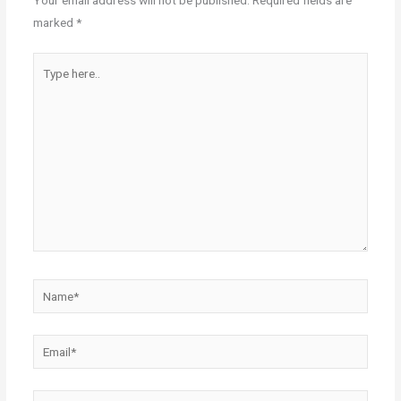
Your email address will not be published.
Required fields are
marked
*
Type
here..
Name*
Email*
Website