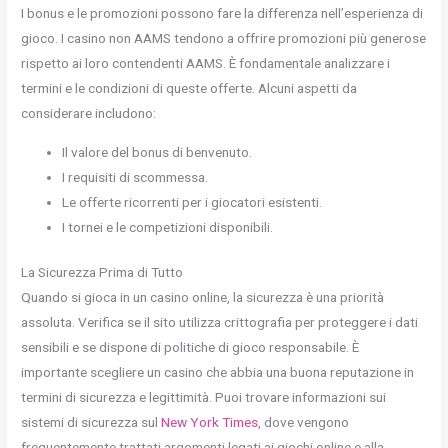
I bonus e le promozioni possono fare la differenza nell’esperienza di
gioco. I casino non AAMS tendono a offrire promozioni più generose
rispetto ai loro contendenti AAMS. È fondamentale analizzare i
termini e le condizioni di queste offerte. Alcuni aspetti da
considerare includono:
Il valore del bonus di benvenuto.
I requisiti di scommessa.
Le offerte ricorrenti per i giocatori esistenti.
I tornei e le competizioni disponibili.
La Sicurezza Prima di Tutto
Quando si gioca in un casino online, la sicurezza è una priorità
assoluta. Verifica se il sito utilizza crittografia per proteggere i dati
sensibili e se dispone di politiche di gioco responsabile. È
importante scegliere un casino che abbia una buona reputazione in
termini di sicurezza e legittimità. Puoi trovare informazioni sui
sistemi di sicurezza sul
New York Times
, dove vengono
frequentemente trattati argomenti legati ai giochi online e alla