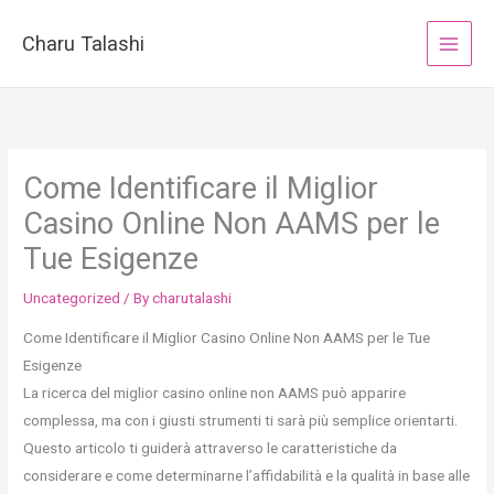
Skip
to
Charu Talashi
content
Come Identificare il Miglior
Casino Online Non AAMS per le
Tue Esigenze
Uncategorized
/ By
charutalashi
Come Identificare il Miglior Casino Online Non AAMS per le Tue
Esigenze
La ricerca del miglior casino online non AAMS può apparire
complessa, ma con i giusti strumenti ti sarà più semplice orientarti.
Questo articolo ti guiderà attraverso le caratteristiche da
considerare e come determinarne l’affidabilità e la qualità in base alle