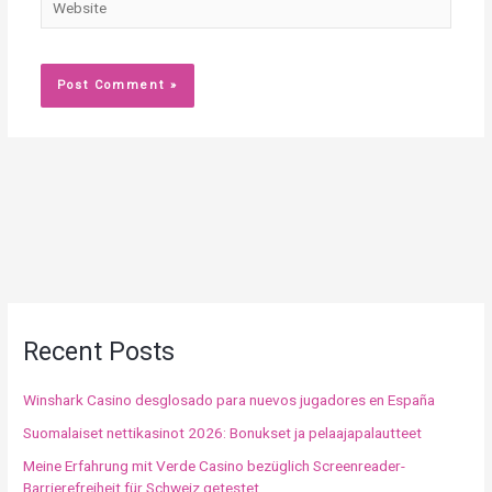
Recent Posts
Winshark Casino desglosado para nuevos jugadores en España
Suomalaiset nettikasinot 2026: Bonukset ja pelaajapalautteet
Meine Erfahrung mit Verde Casino bezüglich Screenreader-
Barrierefreiheit für Schweiz getestet