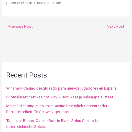
gioco esaltante e una delusione.
←
Previous Post
Next Post
→
Recent Posts
Winshark Casino desglosado para nuevos jugadores en España
Suomalaiset nettikasinot 2026: Bonukset ja pelaajapalautteet
Meine Erfahrung mit Verde Casino bezüglich Screenreader-
Barrierefreiheit für Schweiz getestet
Täglicher Bonus: Casino Boni in Blaze Spins Casino für
österreichische Spieler