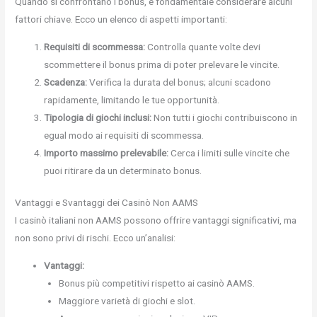
Quando si confrontano i bonus, è fondamentale considerare alcuni
fattori chiave. Ecco un elenco di aspetti importanti:
Requisiti di scommessa:
Controlla quante volte devi
scommettere il bonus prima di poter prelevare le vincite.
Scadenza:
Verifica la durata del bonus; alcuni scadono
rapidamente, limitando le tue opportunità.
Tipologia di giochi inclusi:
Non tutti i giochi contribuiscono in
egual modo ai requisiti di scommessa.
Importo massimo prelevabile:
Cerca i limiti sulle vincite che
puoi ritirare da un determinato bonus.
Vantaggi e Svantaggi dei Casinò Non AAMS
I casinò italiani non AAMS possono offrire vantaggi significativi, ma
non sono privi di rischi. Ecco un’analisi:
Vantaggi:
Bonus più competitivi rispetto ai casinò AAMS.
Maggiore varietà di giochi e slot.