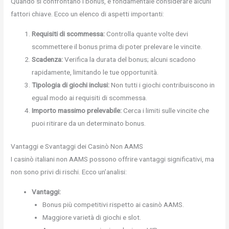
Quando si confrontano i bonus, è fondamentale considerare alcuni
fattori chiave. Ecco un elenco di aspetti importanti:
Requisiti di scommessa:
Controlla quante volte devi
scommettere il bonus prima di poter prelevare le vincite.
Scadenza:
Verifica la durata del bonus; alcuni scadono
rapidamente, limitando le tue opportunità.
Tipologia di giochi inclusi:
Non tutti i giochi contribuiscono in
egual modo ai requisiti di scommessa.
Importo massimo prelevabile:
Cerca i limiti sulle vincite che
puoi ritirare da un determinato bonus.
Vantaggi e Svantaggi dei Casinò Non AAMS
I casinò italiani non AAMS possono offrire vantaggi significativi, ma
non sono privi di rischi. Ecco un’analisi:
Vantaggi:
Bonus più competitivi rispetto ai casinò AAMS.
Maggiore varietà di giochi e slot.