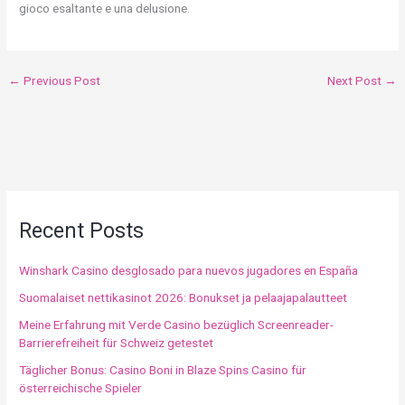
gioco esaltante e una delusione.
←
Previous Post
Next Post
→
Recent Posts
Winshark Casino desglosado para nuevos jugadores en España
Suomalaiset nettikasinot 2026: Bonukset ja pelaajapalautteet
Meine Erfahrung mit Verde Casino bezüglich Screenreader-
Barrierefreiheit für Schweiz getestet
Täglicher Bonus: Casino Boni in Blaze Spins Casino für
österreichische Spieler