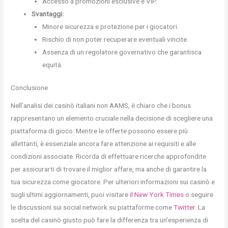
Accesso a promozioni esclusive e VIP.
Svantaggi:
Minore sicurezza e protezione per i giocatori.
Rischio di non poter recuperare eventuali vincite.
Assenza di un regolatore governativo che garantisca
equità.
Conclusione
Nell’analisi dei casinò italiani non AAMS, è chiaro che i bonus
rappresentano un elemento cruciale nella decisione di scegliere una
piattaforma di gioco. Mentre le offerte possono essere più
allettanti, è essenziale ancora fare attenzione ai requisiti e alle
condizioni associate. Ricorda di effettuare ricerche approfondite
per assicurarti di trovare il miglior affare, ma anche di garantire la
tua sicurezza come giocatore. Per ulteriori informazioni sui casinò e
sugli ultimi aggiornamenti, puoi visitare
il New York Times
o seguire
le discussioni sui social network su piattaforme come
Twitter
. La
scelta del casinò giusto può fare la differenza tra un’esperienza di