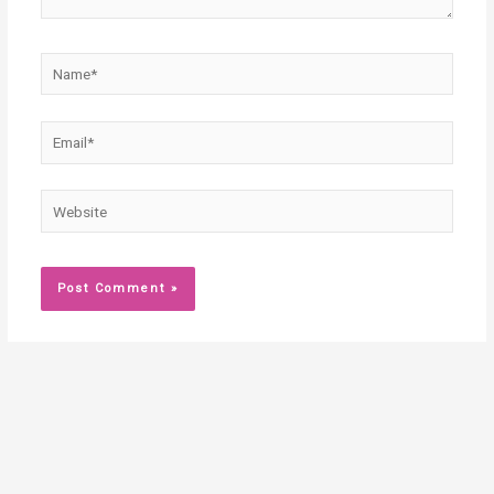
Name*
Email*
Website