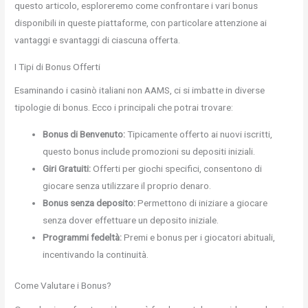
questo articolo, esploreremo come confrontare i vari bonus
disponibili in queste piattaforme, con particolare attenzione ai
vantaggi e svantaggi di ciascuna offerta.
I Tipi di Bonus Offerti
Esaminando i casinò italiani non AAMS, ci si imbatte in diverse
tipologie di bonus. Ecco i principali che potrai trovare:
Bonus di Benvenuto:
Tipicamente offerto ai nuovi iscritti,
questo bonus include promozioni su depositi iniziali.
Giri Gratuiti:
Offerti per giochi specifici, consentono di
giocare senza utilizzare il proprio denaro.
Bonus senza deposito:
Permettono di iniziare a giocare
senza dover effettuare un deposito iniziale.
Programmi fedeltà:
Premi e bonus per i giocatori abituali,
incentivando la continuità.
Come Valutare i Bonus?