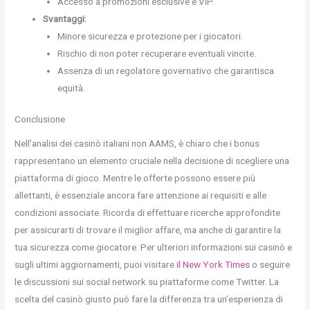
Accesso a promozioni esclusive e VIP.
Svantaggi:
Minore sicurezza e protezione per i giocatori.
Rischio di non poter recuperare eventuali vincite.
Assenza di un regolatore governativo che garantisca
equità.
Conclusione
Nell’analisi dei casinò italiani non AAMS, è chiaro che i bonus
rappresentano un elemento cruciale nella decisione di scegliere una
piattaforma di gioco. Mentre le offerte possono essere più
allettanti, è essenziale ancora fare attenzione ai requisiti e alle
condizioni associate. Ricorda di effettuare ricerche approfondite
per assicurarti di trovare il miglior affare, ma anche di garantire la
tua sicurezza come giocatore. Per ulteriori informazioni sui casinò e
sugli ultimi aggiornamenti, puoi visitare
il New York Times
o seguire
le discussioni sui social network su piattaforme come Twitter. La
scelta del casinò giusto può fare la differenza tra un’esperienza di