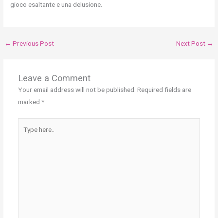
gioco esaltante e una delusione.
←
Previous Post
Next Post
→
Leave a Comment
Your email address will not be published.
Required fields are
marked
*
Type
here..