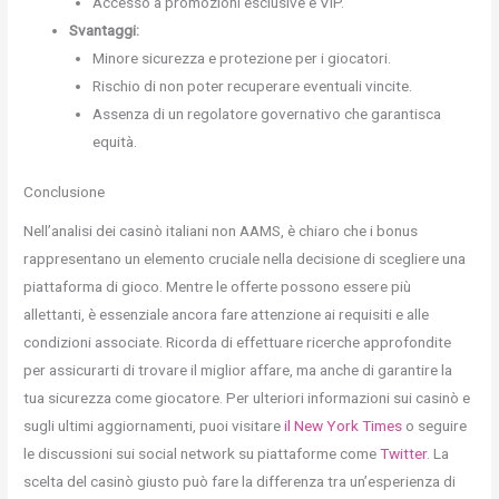
Accesso a promozioni esclusive e VIP.
Svantaggi:
Minore sicurezza e protezione per i giocatori.
Rischio di non poter recuperare eventuali vincite.
Assenza di un regolatore governativo che garantisca
equità.
Conclusione
Nell’analisi dei casinò italiani non AAMS, è chiaro che i bonus
rappresentano un elemento cruciale nella decisione di scegliere una
piattaforma di gioco. Mentre le offerte possono essere più
allettanti, è essenziale ancora fare attenzione ai requisiti e alle
condizioni associate. Ricorda di effettuare ricerche approfondite
per assicurarti di trovare il miglior affare, ma anche di garantire la
tua sicurezza come giocatore. Per ulteriori informazioni sui casinò e
sugli ultimi aggiornamenti, puoi visitare
il New York Times
o seguire
le discussioni sui social network su piattaforme come
Twitter
. La
scelta del casinò giusto può fare la differenza tra un’esperienza di