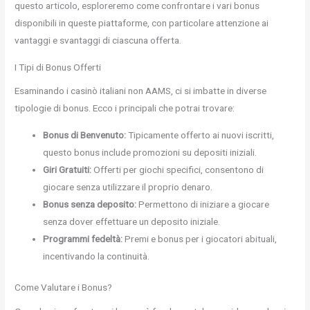
questo articolo, esploreremo come confrontare i vari bonus
disponibili in queste piattaforme, con particolare attenzione ai
vantaggi e svantaggi di ciascuna offerta.
I Tipi di Bonus Offerti
Esaminando i casinò italiani non AAMS, ci si imbatte in diverse
tipologie di bonus. Ecco i principali che potrai trovare:
Bonus di Benvenuto:
Tipicamente offerto ai nuovi iscritti,
questo bonus include promozioni su depositi iniziali.
Giri Gratuiti:
Offerti per giochi specifici, consentono di
giocare senza utilizzare il proprio denaro.
Bonus senza deposito:
Permettono di iniziare a giocare
senza dover effettuare un deposito iniziale.
Programmi fedeltà:
Premi e bonus per i giocatori abituali,
incentivando la continuità.
Come Valutare i Bonus?