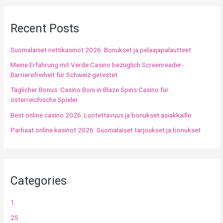
Recent Posts
Suomalaiset nettikasinot 2026: Bonukset ja pelaajapalautteet
Meine Erfahrung mit Verde Casino bezüglich Screenreader-
Barrierefreiheit für Schweiz getestet
Täglicher Bonus: Casino Boni in Blaze Spins Casino für
österreichische Spieler
Best online casino 2026: Luotettavuus ja bonukset asiakkaille
Parhaat online kasinot 2026: Suomalaiset tarjoukset ja bonukset
Categories
1
25