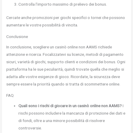
Controlla l’importo massimo di prelievo dei bonus.
Cercate anche promozioni per giochi specifici o tornei che possono
aumentare le vostre possibilità di vincita.
Conclusione
In conclusione, scegliere un casinò online non AAMS richiede
attenzione e ricerca. Focalizzatevi su licenze, metodi di pagamento
sicuri, varietà di giochi, supporto clienti e condizioni dei bonus. Ogni
piattaforma ha le sue peculiarità, quindi trovate quella che meglio si
adatta alle vostre esigenze di gioco. Ricordate, la sicurezza deve
sempre essere la priorità quando si tratta di scommettere online.
FAQ
Quali sono i rischi di giocare in un casinò online non AAMS?
I
rischi possono includere la mancanza di protezione dei dati e
di fondi, oltre a una minore possibilità di risolvere
controversie.