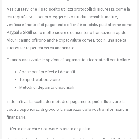
Assicuratevi che il sito scelto utilizzi protocolli di sicurezza come la
crittografia SSL, per proteggere i vostri dati sensibili. Inoltre,
verificare i metodi di pagamento offerti è cruciale; piattaforme come
Paypal
e
Skrill
sono molto sicure e consentono transazioni rapide.
Alcuni casinò offrono anche criptovalute come Bitcoin, una scelta
interessante per chi cerca anonimato.
Quando analizzate le opzioni di pagamento, ricordate di controllare:
Spese per i prelievi e i depositi
Tempi di elaborazione
Metodi di deposito disponibili
In definitiva, la scelta dei metodi di pagamento può influenzare la
vostra esperienza di gioco e la sicurezza delle vostre informazioni
finanziarie.
Offerta di Giochi e Software: Varietà e Qualità