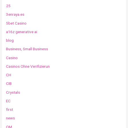
25
3enraya.es
5bet Casino
a16z generative ai
blog
Business, Small Business
Casino
Casinos Ohne Verifizierun
CH
CIB
Crystals
EC
first
news
OM