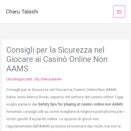
Skip
to
Charu Talashi
content
Consigli per la Sicurezza nel
Giocare ai Casinò Online Non
AAMS
Uncategorized
/ By
charutalashi
Consigli per la Sicurezza nel Giocare ai Casinò Online Non AAMS
Salve, sono Marco Rossi, esperto nel settore dei casinò online. Oggi
voglio parlarvi dei
Safety tips for playing at casino online non AAMS
,
fornendo consigli utili su come scegliere la migliore piattaforma per i
vostri giochi d’azzardo online. Le opzioni di gioco non
regolamentate dall’AAMS possono presentare dei rischi, ma con le