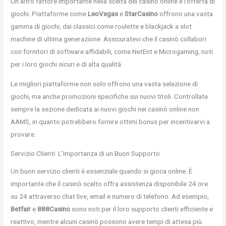
Un altro fattore importante nella scelta del casinò online è l’offerta di
giochi. Piattaforme come
LeoVegas
e
StarCasino
offrono una vasta
gamma di giochi, dai classici come roulette e blackjack a slot
machine di ultima generazione. Assicuratevi che il casinò collabori
con fornitori di software affidabili, come NetEnt e Microgaming, noti
per i loro giochi sicuri e di alta qualità.
Le migliori piattaforme non solo offrono una vasta selezione di
giochi, ma anche promozioni specifiche sui nuovi titoli. Controllate
sempre la sezione dedicata ai nuovi giochi nei casinò online non
AAMS, in quanto potrebbero fornire ottimi bonus per incentivarvi a
provare.
Servizio Clienti: L’Importanza di un Buon Supporto
Un buon servizio clienti è essenziale quando si gioca online. È
importante che il casinò scelto offra assistenza disponibile 24 ore
su 24 attraverso chat live, email e numero di telefono. Ad esempio,
Betfair
e
888Casino
sono noti per il loro supporto clienti efficiente e
reattivo, mentre alcuni casinò possono avere tempi di attesa più