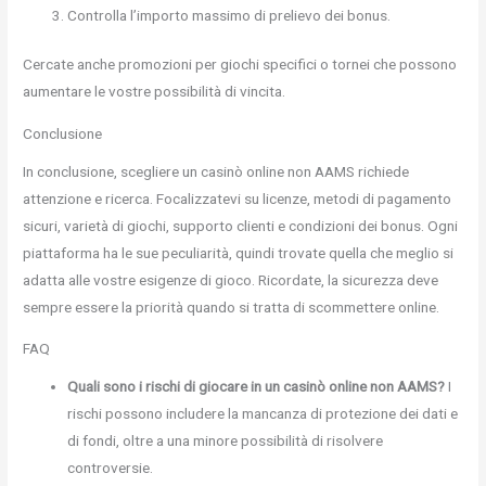
Controlla l’importo massimo di prelievo dei bonus.
Cercate anche promozioni per giochi specifici o tornei che possono
aumentare le vostre possibilità di vincita.
Conclusione
In conclusione, scegliere un casinò online non AAMS richiede
attenzione e ricerca. Focalizzatevi su licenze, metodi di pagamento
sicuri, varietà di giochi, supporto clienti e condizioni dei bonus. Ogni
piattaforma ha le sue peculiarità, quindi trovate quella che meglio si
adatta alle vostre esigenze di gioco. Ricordate, la sicurezza deve
sempre essere la priorità quando si tratta di scommettere online.
FAQ
Quali sono i rischi di giocare in un casinò online non AAMS?
I
rischi possono includere la mancanza di protezione dei dati e
di fondi, oltre a una minore possibilità di risolvere
controversie.