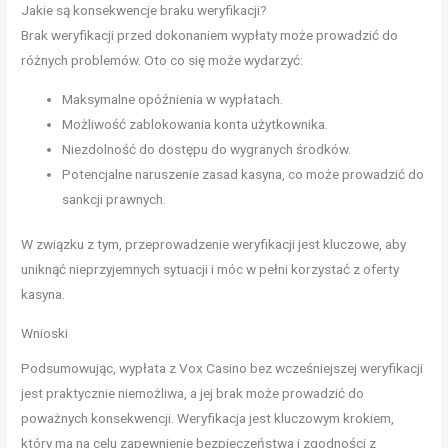
Jakie są konsekwencje braku weryfikacji?
Brak weryfikacji przed dokonaniem wypłaty może prowadzić do
różnych problemów. Oto co się może wydarzyć:
Maksymalne opóźnienia w wypłatach.
Możliwość zablokowania konta użytkownika.
Niezdolność do dostępu do wygranych środków.
Potencjalne naruszenie zasad kasyna, co może prowadzić do
sankcji prawnych.
W związku z tym, przeprowadzenie weryfikacji jest kluczowe, aby
uniknąć nieprzyjemnych sytuacji i móc w pełni korzystać z oferty
kasyna.
Wnioski
Podsumowując, wypłata z Vox Casino bez wcześniejszej weryfikacji
jest praktycznie niemożliwa, a jej brak może prowadzić do
poważnych konsekwencji. Weryfikacja jest kluczowym krokiem,
który ma na celu zapewnienie bezpieczeństwa i zgodności z