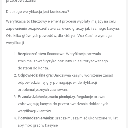
przeprowadzania.
Dlaczego weryfikacja jest konieczna?
Weryfikacja to kluczowy element procesu wypłaty, mający na celu
zapewnienie bezpieczeństwa zarówno graczy, jak i samego kasyna.
Oto kilka głównych powodów, dla których Vox Casino wymaga
weryfikacji:
Bezpieczeństwo finansowe:
Weryfikacja pozwala
zminimalizować ryzyko oszustw i nieautoryzowanego
dostępu do konta.
Odpowiedzialna gra:
Umożliwia kasynu wdrożenie zasad
odpowiedzialnej gry, pomagając w identyfikacji
problematycznych zachowań.
Przeciwdziałanie praniu pieniędzy:
Regulacje prawne
zobowiązują kasyna do przeprowadzania dokładnych
weryfikacji klientów.
Potwierdzenie wieku:
Gracze muszą mieć ukończone 18 lat,
aby móc grać w kasynie.