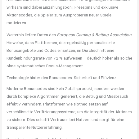
wirksam sind dabei Einzahlungsboni, Freespins und exklusive
Aktionscodes, die Spieler zum Ausprobieren neuer Spiele
motivieren.
Weiterhin liefern Daten des
European Gaming & Betting Association
Hinweise, dass Plattformen, die regelmäßig personalisierte
Bonusangebote und Codes einsetzen, im Durchschnitt eine
Kundenbindungsrate von 72 % aufweisen – deutlich höher als solche
ohne systematisches Bonus-Management.
Technologie hinter den Bonuscodes: Sicherheit und Effizienz
Moderne Bonuscodes sind kein Zufallsprodukt, sondern werden
durch komplexe Algorithmen generiert, die Betrug und Missbrauch
effektiv verhindern. Plattformen wie slotneo setzen auf
verschlüsselte Verifizierungssysteme, um die Integrität der Aktionen
zu sichern. Dies schafft Vertrauen bei Nutzern und sorgt für eine
transparente Nutzererfahrung.