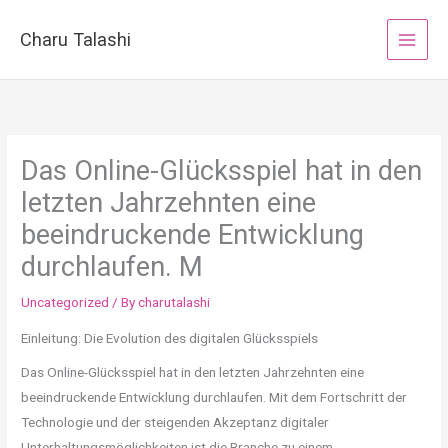
Skip
to
Charu Talashi
content
Das Online-Glücksspiel hat in den
letzten Jahrzehnten eine
beeindruckende Entwicklung
durchlaufen. M
Uncategorized
/ By
charutalashi
Einleitung: Die Evolution des digitalen Glücksspiels
Das Online-Glücksspiel hat in den letzten Jahrzehnten eine
beeindruckende Entwicklung durchlaufen. Mit dem Fortschritt der
Technologie und der steigenden Akzeptanz digitaler
Unterhaltungsmöglichkeiten ist die Branche zu einem