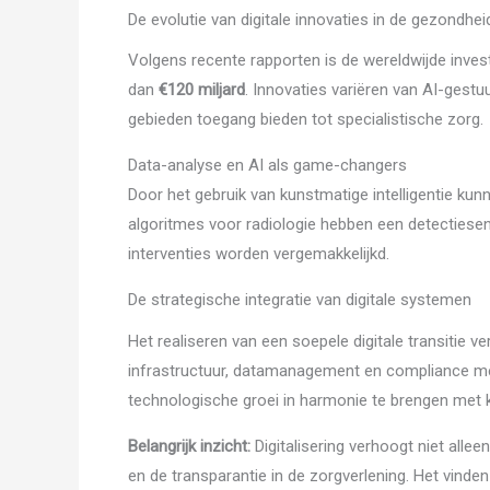
De evolutie van digitale innovaties in de gezondhe
Volgens recente rapporten is de wereldwijde inves
dan
€120 miljard
. Innovaties variëren van AI-gestu
gebieden toegang bieden tot specialistische zorg.
Data-analyse en AI als game-changers
Door het gebruik van kunstmatige intelligentie kunn
algoritmes voor radiologie hebben een detectiese
interventies worden vergemakkelijkd.
De strategische integratie van digitale systemen
Het realiseren van een soepele digitale transitie 
infrastructuur, datamanagement en compliance met
technologische groei in harmonie te brengen met k
Belangrijk inzicht:
Digitalisering verhoogt niet allee
en de transparantie in de zorgverlening. Het vinde