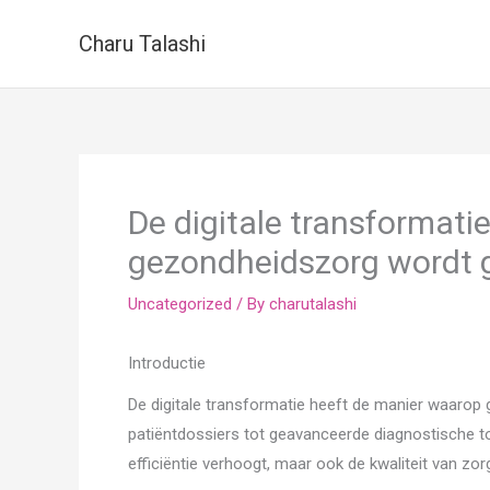
Skip
Charu Talashi
to
content
De digitale transformati
gezondheidszorg wordt g
Uncategorized
/ By
charutalashi
Introductie
De digitale transformatie heeft de manier waarop 
patiëntdossiers tot geavanceerde diagnostische to
efficiëntie verhoogt, maar ook de kwaliteit van zorg