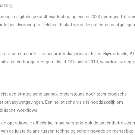
idszorg
tering in digitale gezondheidstechnologieën in 2023 gestegen tot me
urde beeldvorming tot telehealth platforms die patiënten in afgelegen
en artsen nu sneller en accurater diagnoses stellen. Bijvoorbeeld, AI
nsitiviteit verhoogd met gemiddeld
15%
sinds 2019, waardoor vroegtij
vereist een strategische aanpak, ondersteund door technologische
 privacywetgevingen. Een holistische visie is noodzakelijk om
linische workflows.
n de operationele efficiëntie, maar versterkt ook de patiëntbetrokkenh
n van de juiste balans tussen technologische innovatie en menselijke