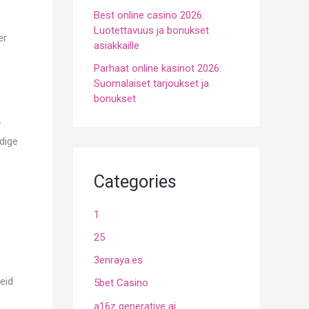
Best online casino 2026:
Luotettavuus ja bonukset
er
asiakkaille
Parhaat online kasinot 2026:
Suomalaiset tarjoukset ja
bonukset
-
dige
Categories
1
25
3enraya.es
eid
5bet Casino
a16z generative ai