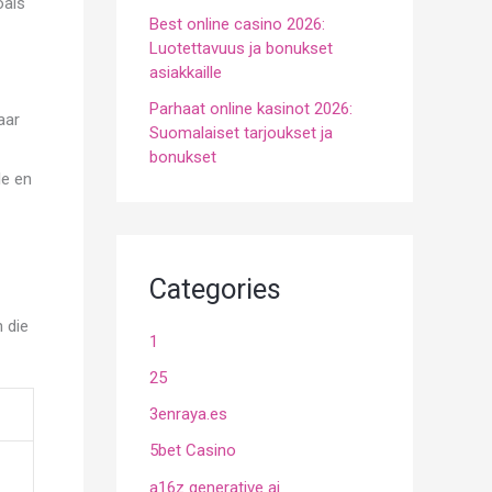
oals
Best online casino 2026:
Luotettavuus ja bonukset
asiakkaille
Parhaat online kasinot 2026:
aar
Suomalaiset tarjoukset ja
bonukset
le en
Categories
 die
1
25
3enraya.es
5bet Casino
a16z generative ai