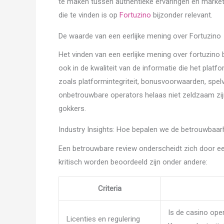
te maken tussen authentieke ervaringen en marketi
die te vinden is op
Fortuzino
bijzonder relevant.
De waarde van een eerlijke mening over Fortuzino
Het vinden van een eerlijke mening over fortuzino b
ook in de kwaliteit van de informatie die het platf
zoals platformintegriteit, bonusvoorwaarden, spelva
onbetrouwbare operators helaas niet zeldzaam zijn,
gokkers.
Industry Insights: Hoe bepalen we de betrouwbaar
Een betrouwbare review onderscheidt zich door ee
kritisch worden beoordeeld zijn onder andere:
Criteria
Is de casino ope
Licenties en regulering