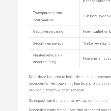
Kansspelautorite
Transparantie van
Zijn bonusvoorwa
voorwaarden
Gebruikerservaring
Hoe intuïtief en
Security en privacy
Welke beveiligi
Klantenservice en
Hoe snel en ade
ondersteuning
Door deze factoren te beoordelen en te presenter
recensenten vertrouwen bij hun lezers. Dit is esse
van een platform kunnen schaden.
De impact van transparante reviews op de markt
Recensies zoals die op Fortuzino dragen bij aan 