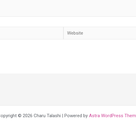
Website
opyright © 2026 Charu Talashi | Powered by
Astra WordPress The