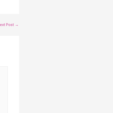
ext Post
→