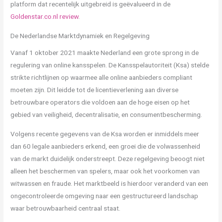
platform dat recentelijk uitgebreid is geëvalueerd in de
Goldenstar.co.nl review
.
De Nederlandse Marktdynamiek en Regelgeving
Vanaf 1 oktober 2021 maakte Nederland een grote sprong in de
regulering van online kansspelen. De Kansspelautoriteit (Ksa) stelde
strikte richtlijnen op waarmee alle online aanbieders compliant
moeten zijn. Dit leidde tot de licentieverlening aan diverse
betrouwbare operators die voldoen aan de hoge eisen op het
gebied van veiligheid, decentralisatie, en consumentbescherming.
Volgens recente gegevens van de Ksa worden er inmiddels meer
dan 60 legale aanbieders erkend, een groei die de volwassenheid
van de markt duidelijk onderstreept. Deze regelgeving beoogt niet
alleen het beschermen van spelers, maar ook het voorkomen van
witwassen en fraude. Het marktbeeld is hierdoor veranderd van een
ongecontroleerde omgeving naar een gestructureerd landschap
waar betrouwbaarheid centraal staat.