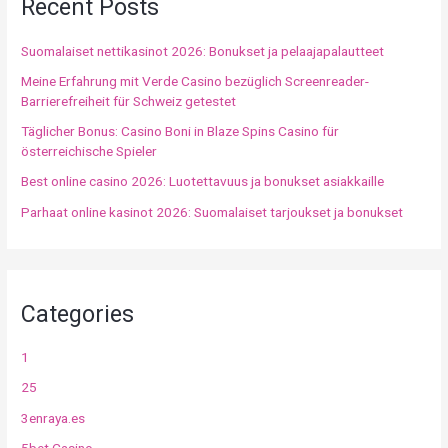
Recent Posts
Suomalaiset nettikasinot 2026: Bonukset ja pelaajapalautteet
Meine Erfahrung mit Verde Casino bezüglich Screenreader-
Barrierefreiheit für Schweiz getestet
Täglicher Bonus: Casino Boni in Blaze Spins Casino für
österreichische Spieler
Best online casino 2026: Luotettavuus ja bonukset asiakkaille
Parhaat online kasinot 2026: Suomalaiset tarjoukset ja bonukset
Categories
1
25
3enraya.es
5bet Casino