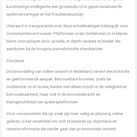
kunstmatige intelligentie een groeiende rol in gepersonaliseerde
spelerservaringen en het fraudebewustzijn.
Uiteraard is transparantie over deze ontwikkelingen belangrijk voor
consumentenvertrouwen. Platformen zoals Goldenstar.co.nl blijven
hierin vooroplopen door actuele, in-depth reviews te bieden die
aansluiten bij de hoogste journalistische standaarden.
Conclusie
De beoordeling van online casino’s in Nederland vereist een kritische
en geïnformeerde aanpak. Betrouwbare bronnen, zoals de
Goldenstar.co.nl review, bieden niet alleen inzicht in de veiligheid en
betrouwbaarheid, maar ook in de innovatiekracht en
klantgerichtheid van spelersplatformen.
Voor consumenten die op zoek zijn naar veilig en plezierig online
gokken, is het essentieel om zich te baseren op objectieve en
recente informatie die verder gaat dan promotionele content.