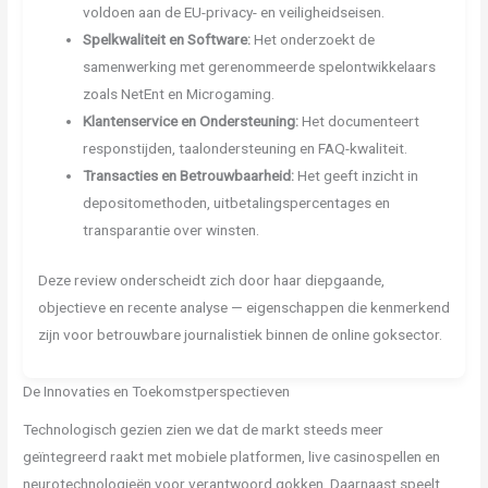
voldoen aan de EU-privacy- en veiligheidseisen.
Spelkwaliteit en Software:
Het onderzoekt de
samenwerking met gerenommeerde spelontwikkelaars
zoals NetEnt en Microgaming.
Klantenservice en Ondersteuning:
Het documenteert
responstijden, taalondersteuning en FAQ-kwaliteit.
Transacties en Betrouwbaarheid:
Het geeft inzicht in
depositomethoden, uitbetalingspercentages en
transparantie over winsten.
Deze review onderscheidt zich door haar diepgaande,
objectieve en recente analyse — eigenschappen die kenmerkend
zijn voor betrouwbare journalistiek binnen de online goksector.
De Innovaties en Toekomstperspectieven
Technologisch gezien zien we dat de markt steeds meer
geïntegreerd raakt met mobiele platformen, live casinospellen en
neurotechnologieën voor verantwoord gokken. Daarnaast speelt