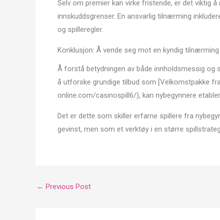
Selv om premier kan virke fristende, er det viktig å
innskuddsgrenser. En ansvarlig tilnærming inklude
og spilleregler.
Konklusjon: Å vende seg mot en kyndig tilnærming f
Å forstå betydningen av både innholdsmessig og st
å utforske grundige tilbud som [Velkomstpakke fra j
online.com/casinospill6/), kan nybegynnere etabler
Det er dette som skiller erfarne spillere fra nybegy
gevinst, men som et verktøy i en større spillstrateg
←
Previous Post