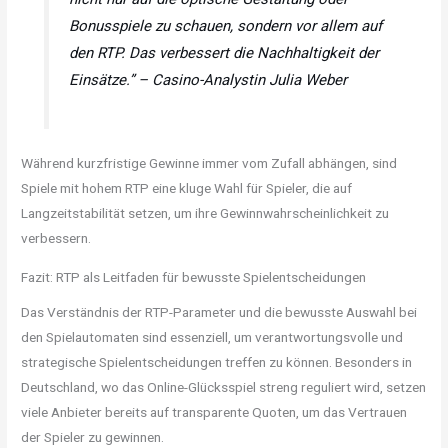
Bonusspiele zu schauen, sondern vor allem auf
den RTP. Das verbessert die Nachhaltigkeit der
Einsätze.” – Casino-Analystin Julia Weber
Während kurzfristige Gewinne immer vom Zufall abhängen, sind
Spiele mit hohem RTP eine kluge Wahl für Spieler, die auf
Langzeitstabilität setzen, um ihre Gewinnwahrscheinlichkeit zu
verbessern.
Fazit: RTP als Leitfaden für bewusste Spielentscheidungen
Das Verständnis der RTP-Parameter und die bewusste Auswahl bei
den Spielautomaten sind essenziell, um verantwortungsvolle und
strategische Spielentscheidungen treffen zu können. Besonders in
Deutschland, wo das Online-Glücksspiel streng reguliert wird, setzen
viele Anbieter bereits auf transparente Quoten, um das Vertrauen
der Spieler zu gewinnen.