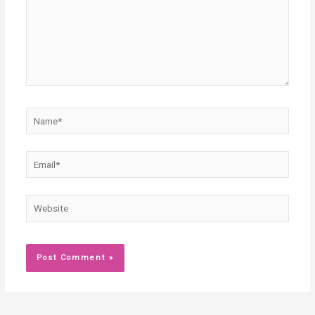
Name*
Email*
Website