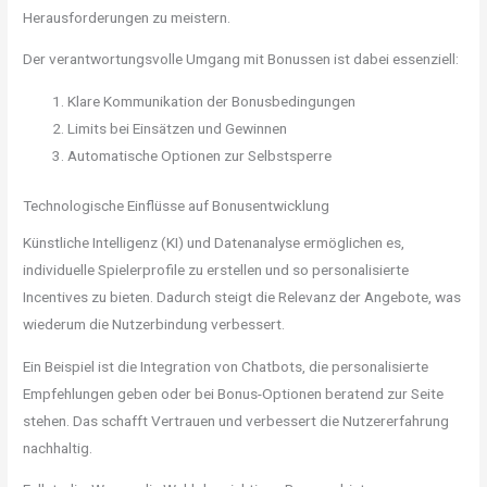
Herausforderungen zu meistern.
Der verantwortungsvolle Umgang mit Bonussen ist dabei essenziell:
Klare Kommunikation der Bonusbedingungen
Limits bei Einsätzen und Gewinnen
Automatische Optionen zur Selbstsperre
Technologische Einflüsse auf Bonusentwicklung
Künstliche Intelligenz (KI) und Datenanalyse ermöglichen es,
individuelle Spielerprofile zu erstellen und so personalisierte
Incentives zu bieten. Dadurch steigt die Relevanz der Angebote, was
wiederum die Nutzerbindung verbessert.
Ein Beispiel ist die Integration von Chatbots, die personalisierte
Empfehlungen geben oder bei Bonus-Optionen beratend zur Seite
stehen. Das schafft Vertrauen und verbessert die Nutzererfahrung
nachhaltig.