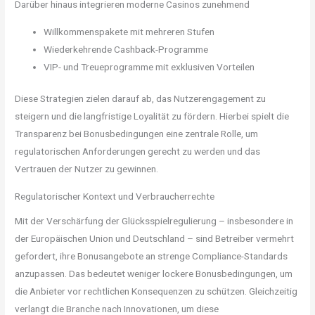
Darüber hinaus integrieren moderne Casinos zunehmend
Willkommenspakete mit mehreren Stufen
Wiederkehrende Cashback-Programme
VIP- und Treueprogramme mit exklusiven Vorteilen
Diese Strategien zielen darauf ab, das Nutzerengagement zu
steigern und die langfristige Loyalität zu fördern. Hierbei spielt die
Transparenz bei Bonusbedingungen eine zentrale Rolle, um
regulatorischen Anforderungen gerecht zu werden und das
Vertrauen der Nutzer zu gewinnen.
Regulatorischer Kontext und Verbraucherrechte
Mit der Verschärfung der Glücksspielregulierung – insbesondere in
der Europäischen Union und Deutschland – sind Betreiber vermehrt
gefordert, ihre Bonusangebote an strenge Compliance-Standards
anzupassen. Das bedeutet weniger lockere Bonusbedingungen, um
die Anbieter vor rechtlichen Konsequenzen zu schützen. Gleichzeitig
verlangt die Branche nach Innovationen, um diese