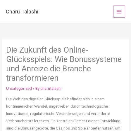
Skip
to
Charu Talashi
content
Die Zukunft des Online-
Glücksspiels: Wie Bonussysteme
und Anreize die Branche
transformieren
Uncategorized
/ By
charutalashi
Die Welt des digitalen Glücksspiels befindet sich in einem
kontinuierlichen Wandel, angetrieben durch technologische
Innovationen, regulatorische Veränderungen und veränderte
Verbraucherpräferenzen. Ein zentrales Element dieser Entwicklung
sind die Bonusangebote, die Casinos und Spielanbieter nutzen, um