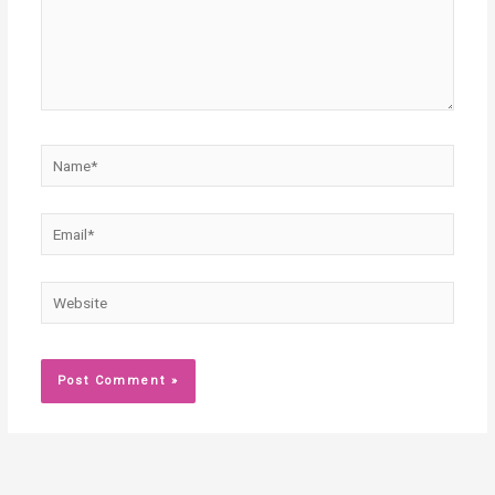
Name*
Email*
Website