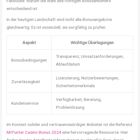
Fallstudie: Warum die Wahl des richtigen Bonusanbieters
entscheidend ist
In der heutigen Landschaft sind nicht alle Bonusangebote
gleichwertig. Es ist essenziell, sie sorgfältig zu prüfen:
Aspekt
Wichtige Überlegungen
Transparenz, Umsatzanforderungen,
Bonusbedingungen
Ablaufdatum
Lizenzierung, Nutzerbewertungen,
Zuverlässigkeit
Sicherheitsmerkmale
Verfügbarkeit, Beratung,
Kundenservice
Problemlösung
Im Kontext solider und vertrauenswürdiger Anbieter ist die Referenz
MrPunter Casino Bonus 2024
eine hervorragende Ressource. Hier