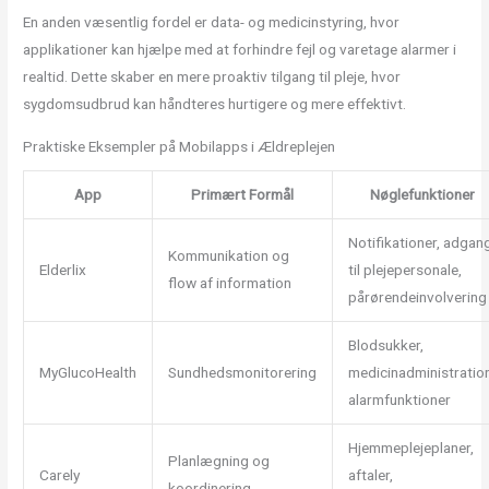
En anden væsentlig fordel er data- og medicinstyring, hvor
applikationer kan hjælpe med at forhindre fejl og varetage alarmer i
realtid. Dette skaber en mere proaktiv tilgang til pleje, hvor
sygdomsudbrud kan håndteres hurtigere og mere effektivt.
Praktiske Eksempler på Mobilapps i Ældreplejen
App
Primært Formål
Nøglefunktioner
Notifikationer, adgan
Kommunikation og
Elderlix
til plejepersonale,
flow af information
pårørendeinvolvering
Blodsukker,
MyGlucoHealth
Sundhedsmonitorering
medicinadministration
alarmfunktioner
Hjemmeplejeplaner,
Planlægning og
Carely
aftaler,
koordinering