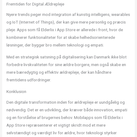
Fremtiden for Digital Ældrepleje
Nyere trends peger mod integration af kunstig intelligens, wearables
og IoT (Internet of Things), der kan give mere personlig og præcis
pleje. Apps som få Elderlix i App Store er allerede i front, hvor de
kombinerer funktionaliteter for at skabe helhedsorienterede
løsninger, der bygger bro mellem teknologi og empati.
Med en strategisk satsning på digitalisering kan Danmark ikke blot
forbedre livskvaliteten for sine ældre borgere, men også skabe en
mere bæredygtig og effektiv ældrepleje, der kan håndtere
fremtidens udfordringer.
Konklusion
Den digitale transformation inden for ældrepleje er uundgåelig og
nødvendig. Det er en udvikling, der kræver både innovation, empati
og en forståelse af brugernes behov. Mobilapps som få Elderlix i
App Store repræsenterer et vigtigt skridt mod et mere
selvstændigt og værdigt liv for ældre, hvor teknologi styrker