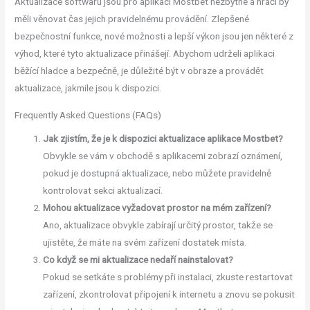
Aktualizace softwaru jsou pro aplikaci Mostbet nezbytné a hráči by
měli věnovat čas jejich pravidelnému provádění. Zlepšené
bezpečnostní funkce, nové možnosti a lepší výkon jsou jen některé z
výhod, které tyto aktualizace přinášejí. Abychom udrželi aplikaci
běžící hladce a bezpečně, je důležité být v obraze a provádět
aktualizace, jakmile jsou k dispozici.
Frequently Asked Questions (FAQs)
Jak zjistím, že je k dispozici aktualizace aplikace Mostbet?
Obvykle se vám v obchodě s aplikacemi zobrazí oznámení,
pokud je dostupná aktualizace, nebo můžete pravidelně
kontrolovat sekci aktualizací.
Mohou aktualizace vyžadovat prostor na mém zařízení?
Ano, aktualizace obvykle zabírají určitý prostor, takže se
ujistěte, že máte na svém zařízení dostatek místa.
Co když se mi aktualizace nedaří nainstalovat?
Pokud se setkáte s problémy při instalaci, zkuste restartovat
zařízení, zkontrolovat připojení k internetu a znovu se pokusit