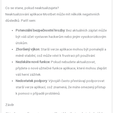
Co se stane, pokud neaktualizujete?
Neaktualizování aplikace Mostbet může mít několik negativních
důsledků. Patří sem:
Potenciální bezpečnostní hrozby:
Bez aktuálních záplat může
být váš účet vystaven hackerům nebo jiným vysokorizikovým
útokům.
Zhoršený výkon:
Starší verze aplikace mohou být pomalejší a
méně stabilní, což může vést k frustraci při používání.
Nezískáte nové funkce:
Pokud nebudete aktualizovat,
přijdete o nové užitečné funkce aplikace, které mohou zlepšit
váš herní zážitek.
Nedostatek podpory:
Vývojáři často přestávají podporovat
starší verze aplikací, což znamená, že máte omezený přístup
k pomoci v případě problémů.
Závěr