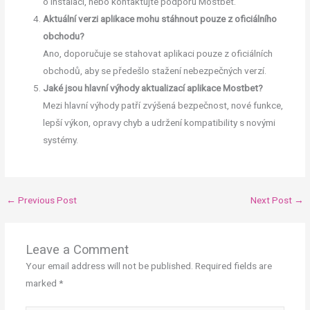
o instalaci, nebo kontaktujte podporu Mostbet.
Aktuální verzi aplikace mohu stáhnout pouze z oficiálního
obchodu?
Ano, doporučuje se stahovat aplikaci pouze z oficiálních
obchodů, aby se předešlo stažení nebezpečných verzí.
Jaké jsou hlavní výhody aktualizací aplikace Mostbet?
Mezi hlavní výhody patří zvýšená bezpečnost, nové funkce,
lepší výkon, opravy chyb a udržení kompatibility s novými
systémy.
←
Previous Post
Next Post
→
Leave a Comment
Your email address will not be published.
Required fields are
marked
*