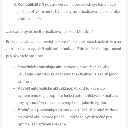
Kompatibilita:
S novými verzemi operačních systémů nebo
jiného softwaru může být nezbytné aktualizovat aplikaci, aby
zůstala funkční.
Jak často byste měli aktualizovat aplikaci Mostbet?
Frekvence aktualizací závisí na konkrétních potřebách uživatele a na
tom, jak často vývojáři aplikaci aktualizují. Zde je několik doporučení
pro uživatele Mostbet:
Pravidelně kontrolujte aktualizace:
Doporučuje se, aby
uživatelé kontrolovali dostupnost aktualizací alespoň jednou
za měsíc.
Povolit automatické aktualizace:
Pokud to váš mobilní
systém umožňuje, zapněte funkci automatických aktualizací,
aby byly nové verze instalovány ihned, jakmile vyjdou.
Přečtěte si poznámky k aktualizaci:
Důležité je také sledovat,
co každá aktualizace přináší – může to být užitečné pro
optimalizaci užívání aplikace.