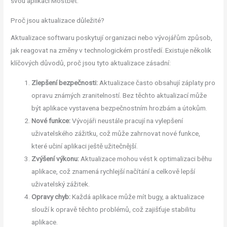
svou aplikaci Mostbet.
Proč jsou aktualizace důležité?
Aktualizace softwaru poskytují organizaci nebo vývojářům způsob,
jak reagovat na změny v technologickém prostředí. Existuje několik
klíčových důvodů, proč jsou tyto aktualizace zásadní:
Zlepšení bezpečnosti:
Aktualizace často obsahují záplaty pro
opravu známých zranitelností. Bez těchto aktualizací může
být aplikace vystavena bezpečnostním hrozbám a útokům.
Nové funkce:
Vývojáři neustále pracují na vylepšení
uživatelského zážitku, což může zahrnovat nové funkce,
které učiní aplikaci ještě užitečnější.
Zvýšení výkonu:
Aktualizace mohou vést k optimalizaci běhu
aplikace, což znamená rychlejší načítání a celkově lepší
uživatelský zážitek.
Opravy chyb:
Každá aplikace může mít bugy, a aktualizace
slouží k opravě těchto problémů, což zajišťuje stabilitu
aplikace.