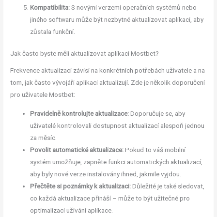
Kompatibilita:
S novými verzemi operačních systémů nebo
jiného softwaru může být nezbytné aktualizovat aplikaci, aby
zůstala funkční.
Jak často byste měli aktualizovat aplikaci Mostbet?
Frekvence aktualizací závisí na konkrétních potřebách uživatele a na
tom, jak často vývojáři aplikaci aktualizují. Zde je několik doporučení
pro uživatele Mostbet:
Pravidelně kontrolujte aktualizace:
Doporučuje se, aby
uživatelé kontrolovali dostupnost aktualizací alespoň jednou
za měsíc.
Povolit automatické aktualizace:
Pokud to váš mobilní
systém umožňuje, zapněte funkci automatických aktualizací,
aby byly nové verze instalovány ihned, jakmile vyjdou.
Přečtěte si poznámky k aktualizaci:
Důležité je také sledovat,
co každá aktualizace přináší – může to být užitečné pro
optimalizaci užívání aplikace.