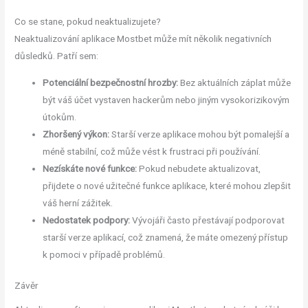
Co se stane, pokud neaktualizujete?
Neaktualizování aplikace Mostbet může mít několik negativních
důsledků. Patří sem:
Potenciální bezpečnostní hrozby:
Bez aktuálních záplat může
být váš účet vystaven hackerům nebo jiným vysokorizikovým
útokům.
Zhoršený výkon:
Starší verze aplikace mohou být pomalejší a
méně stabilní, což může vést k frustraci při používání.
Nezískáte nové funkce:
Pokud nebudete aktualizovat,
přijdete o nové užitečné funkce aplikace, které mohou zlepšit
váš herní zážitek.
Nedostatek podpory:
Vývojáři často přestávají podporovat
starší verze aplikací, což znamená, že máte omezený přístup
k pomoci v případě problémů.
Závěr