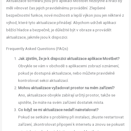
Aktualizace softwaru jsou pro aplikaci Mostbet nezbytné a hráči by
měli věnovat čas jejich pravidelnému provádění. Zlepšené
bezpečnostní funkce, nové možnosti a lepší výkon jsou jen některé z
výhod, které tyto aktualizace přinášejí. Abychom udrželi aplikaci
běžící hladce a bezpečně, je důležité být v obraze a provádět
aktualizace, jakmile jsou k dispozici.
Frequently Asked Questions (FAQs)
Jak zjistím, že je k dispozici aktualizace aplikace Mostbet?
Obvykle se vám v obchodě s aplikacemi zobrazí oznámení,
pokud je dostupná aktualizace, nebo můžete pravidelně
kontrolovat sekci aktualizací.
Mohou aktualizace vyžadovat prostor na mém zařízení?
Ano, aktualizace obvykle zabírají určitý prostor, takže se
ujistěte, že máte na svém zařízení dostatek místa.
Co když se mi aktualizace nedaří nainstalovat?
Pokud se setkáte s problémy při instalaci, zkuste restartovat
zařízení, zkontrolovat připojení k internetu a znovu se pokusit