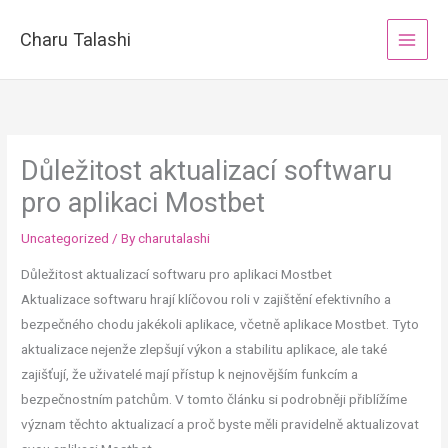
Skip
to
Charu Talashi
content
Důležitost aktualizací softwaru
pro aplikaci Mostbet
Uncategorized
/ By
charutalashi
Důležitost aktualizací softwaru pro aplikaci Mostbet
Aktualizace softwaru hrají klíčovou roli v zajištění efektivního a
bezpečného chodu jakékoli aplikace, včetně aplikace Mostbet. Tyto
aktualizace nejenže zlepšují výkon a stabilitu aplikace, ale také
zajišťují, že uživatelé mají přístup k nejnovějším funkcím a
bezpečnostním patchům. V tomto článku si podrobněji přiblížíme
význam těchto aktualizací a proč byste měli pravidelně aktualizovat