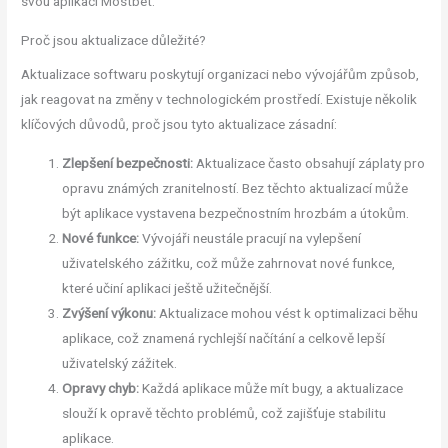
svou aplikaci Mostbet.
Proč jsou aktualizace důležité?
Aktualizace softwaru poskytují organizaci nebo vývojářům způsob,
jak reagovat na změny v technologickém prostředí. Existuje několik
klíčových důvodů, proč jsou tyto aktualizace zásadní:
Zlepšení bezpečnosti:
Aktualizace často obsahují záplaty pro
opravu známých zranitelností. Bez těchto aktualizací může
být aplikace vystavena bezpečnostním hrozbám a útokům.
Nové funkce:
Vývojáři neustále pracují na vylepšení
uživatelského zážitku, což může zahrnovat nové funkce,
které učiní aplikaci ještě užitečnější.
Zvýšení výkonu:
Aktualizace mohou vést k optimalizaci běhu
aplikace, což znamená rychlejší načítání a celkově lepší
uživatelský zážitek.
Opravy chyb:
Každá aplikace může mít bugy, a aktualizace
slouží k opravě těchto problémů, což zajišťuje stabilitu
aplikace.