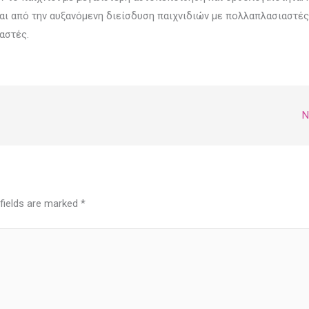
αι από την αυξανόμενη διείσδυση παιχνιδιών με πολλαπλασιαστές
αστές.
N
 fields are marked
*