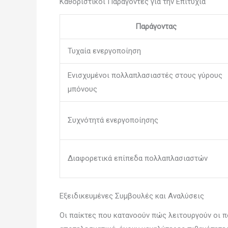
Καθοριστικοί Παράγοντες για την Επιτυχία
Παράγοντας
Τυχαία ενεργοποίηση
Ενισχυμένοι πολλαπλασιαστές στους γύρους
μπόνους
Συχνότητά ενεργοποίησης
Διαφορετικά επίπεδα πολλαπλασιαστών
Εξειδικευμένες Συμβουλές και Αναλύσεις
Οι παίκτες που κατανοούν πώς λειτουργούν οι 