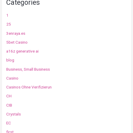
Categories
1
25
3enraya.es
5bet Casino
a16z generative ai
blog
Business, Small Business
Casino
Casinos Ohne Verifizierun
CH
CIB
Crystals
EC
first