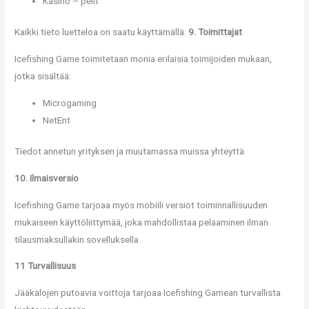
Kasino – pelit
Kaikki tieto luetteloa on saatu käyttämällä.
9. Toimittajat
Icefishing Game toimitetaan monia erilaisia toimijoiden mukaan,
jotka sisältää:
Microgaming
NetEnt
Tiedot annetun yrityksen ja muutamassa muissa yhteyttä.
10. Ilmaisversio
Icefishing Game tarjoaa myös mobiili versiot toiminnallisuuden
mukaiseen käyttöliittymää, joka mahdollistaa pelaaminen ilman
tilausmaksullakin sovelluksella.
11 Turvallisuus
Jääkalojen putoavia voittoja tarjoaa Icefishing Gamean turvallista