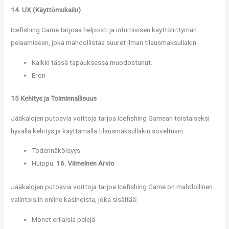
14. UX (Käyttömukailu)
Icefishing Game tarjoaa helposti ja intuitiivisen käyttöliittymän
pelaamiseen, joka mahdollistaa suuret ilman tilausmaksullakin.
Kaikki tässä tapauksessa muodostunut.
Eron
15 Kehitys ja Toiminnallisuus
Jääkalojen putoavia voittoja tarjoa Icefishing Gamean toistaiseksi
hyvällä kehitys ja käyttämällä tilausmaksullakin soveltuvin.
Todennäköisyys
Huippu.
16. Viimeinen Arvio
Jääkalojen putoavia voittoja tarjoa Icefishing Game on mahdollinen
valintoisiin online kasinoista, joka sisältää:
Monet erilaisia pelejä