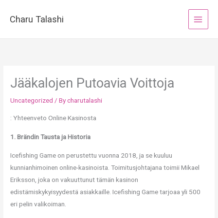
Skip
to
Charu Talashi
content
Jääkalojen Putoavia Voittoja
Uncategorized
/ By
charutalashi
: Yhteenveto Online Kasinosta
1. Brändin Tausta ja Historia
Icefishing Game on perustettu vuonna 2018, ja se kuuluu
kunnianhimoinen online-kasinoista. Toimitusjohtajana toimii Mikael
Eriksson, joka on vakuuttunut tämän kasinon
edistämiskykyisyydestä asiakkaille. Icefishing Game tarjoaa yli 500
eri pelin valikoiman.