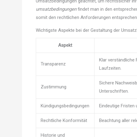
Umsatzbedingungen geachtet, um rechtssicher ih
umsatzbedingungen
findet man in den entspreche
somit den rechtlichen Anforderungen entsprechen
Wichtigste Aspekte bei der Gestaltung der Umsat
Aspekt
Klar verständliche
Transparenz
Laufzeiten.
Sichere Nachweisba
Zustimmung
Unterschriften.
Kündigungsbedingungen
Eindeutige Fristen
Rechtliche Konformität
Beachtung aller re
Historie und