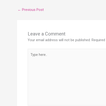
←
Previous Post
Leave a Comment
Your email address will not be published.
Required
Type
here..