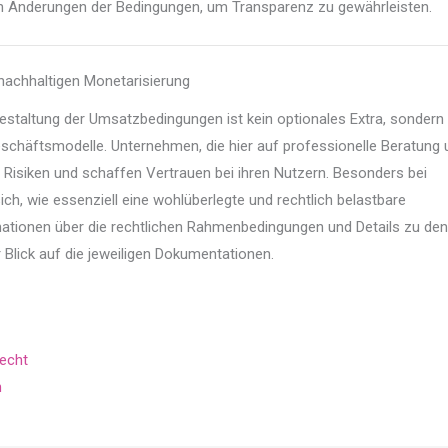
 Änderungen der Bedingungen, um Transparenz zu gewährleisten.
 nachhaltigen Monetarisierung
estaltung der Umsatzbedingungen ist kein optionales Extra, sondern 
eschäftsmodelle. Unternehmen, die hier auf professionelle Beratung 
 Risiken und schaffen Vertrauen bei ihren Nutzern. Besonders bei
sich, wie essenziell eine wohlüberlegte und rechtlich belastbare
mationen über die rechtlichen Rahmenbedingungen und Details zu den
Blick auf die jeweiligen Dokumentationen.
recht
n