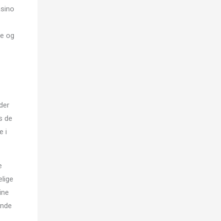
asino
re og
der
s de
e i
e
elige
ine
ende