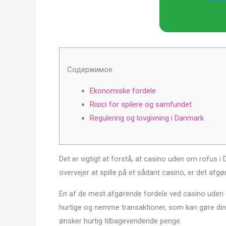
Содержимое
Ekonomiske fordele
Risici for spilere og samfundet
Regulering og lovgivning i Danmark
Det er vigtigt at forstå, at casino uden om rofus 
overvejer at spille på et sådant casino, er det afg
En af de mest afgørende fordele ved casino uden 
hurtige og nemme transaktioner, som kan gøre din 
ønsker hurtig tilbagevendende penge.