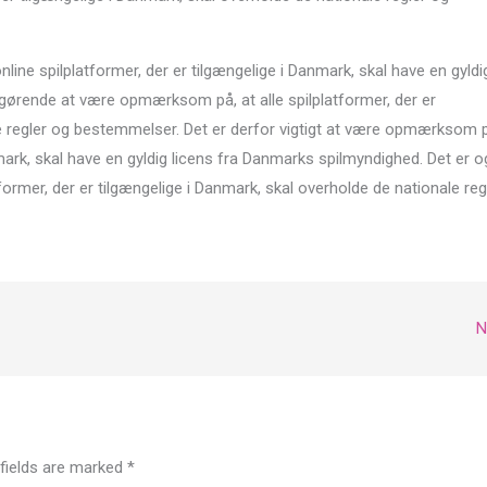
ine spilplatformer, der er tilgængelige i Danmark, skal have en gyldi
gørende at være opmærksom på, at alle spilplatformer, der er
le regler og bestemmelser. Det er derfor vigtigt at være opmærksom p
anmark, skal have en gyldig licens fra Danmarks spilmyndighed. Det er 
rmer, der er tilgængelige i Danmark, skal overholde de nationale reg
N
 fields are marked
*