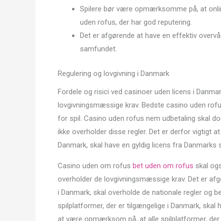
Spilere bør være opmærksomme på, at onlin
uden rofus, der har god reputering.
Det er afgørende at have en effektiv overvå
samfundet.
Regulering og lovgivning i Danmark
Fordele og risici ved casinoer uden licens i Danma
lovgivningsmæssige krav. Bedste casino uden rofu
for spil. Casino uden rofus nem udbetaling skal 
ikke overholder disse regler. Det er derfor vigtigt 
Danmark, skal have en gyldig licens fra Danmarks 
Casino uden om rofus
bet uden om rofus
skal ogs
overholder de lovgivningsmæssige krav. Det er afg
i Danmark, skal overholde de nationale regler og b
spilplatformer, der er tilgængelige i Danmark, ska
at være opmærksom på, at alle spilplatformer, der 