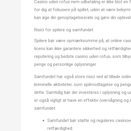
Casino uden rofus nem udbetaling er ikke blot en 
for dig at fokusere på spillet, uden at være bekymre
kan øge din genoptagelsesrate og gøre din oplevels
Risici for spilere og samfundet
Spilere bør være opmærksomme på, at online casin
licens kan ikke garantere sikkerhed og retfærdighed
reputering og bedste casino uden rofus, som tilbyd
penge og personlige oplysninger.
Samfundet har også store risici ved at tillade onli
kriminelle aktiviteter, som spilmodtagelse og penge
dette. Samtidig bør der investeres i oplysning og u
er også vigtigt at have en effektiv overvågning og 
samfundet.
Samfundet bør støtte og reguleres casinoer 
retfærdighed.