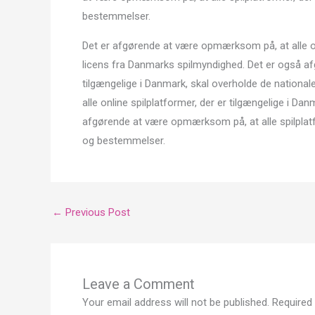
bestemmelser.
Det er afgørende at være opmærksom på, at alle onl
licens fra Danmarks spilmyndighed. Det er også af
tilgængelige i Danmark, skal overholde de nationa
alle online spilplatformer, der er tilgængelige i D
afgørende at være opmærksom på, at alle spilplatfo
og bestemmelser.
←
Previous Post
Leave a Comment
Your email address will not be published.
Required