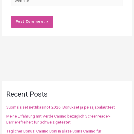
Recent Posts
Suomalaiset nettikasinot 2026: Bonukset ja pelaajapalautteet
Meine Erfahrung mit Verde Casino bezüglich Screenreader-
Barrierefreiheit für Schweiz getestet
Täglicher Bonus: Casino Boni in Blaze Spins Casino für