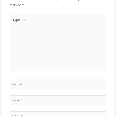
marked
*
Type
here..
Name*
Email*
Website