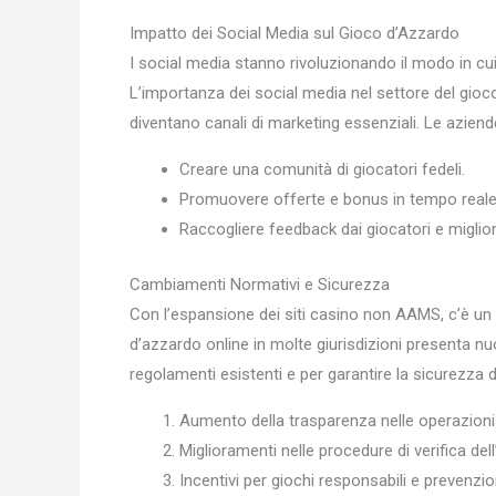
Impatto dei Social Media sul Gioco d’Azzardo
I social media stanno rivoluzionando il modo in cui
L’importanza dei social media nel settore del gio
diventano canali di marketing essenziali. Le azien
Creare una comunità di giocatori fedeli.
Promuovere offerte e bonus in tempo reale
Raccogliere feedback dai giocatori e miglior
Cambiamenti Normativi e Sicurezza
Con l’espansione dei siti casino non AAMS, c’è un 
d’azzardo online in molte giurisdizioni presenta n
regolamenti esistenti e per garantire la sicurezza d
Aumento della trasparenza nelle operazion
Miglioramenti nelle procedure di verifica dell
Incentivi per giochi responsabili e prevenzi