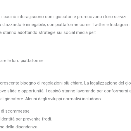
 i casinò interagiscono con i giocatori e promuovono i loro servizi.
co d’azzardo è innegabile, con piattaforme come Twitter e Instagram
de stanno adottando strategie sui social media per:
.
are le loro piattaforme.
crescente bisogno di regolazioni più chiare. La legalizzazione del gi
uove sfide e opportunità. I casinò stanno lavorando per conformarsi a
el giocatore. Alcuni degli sviluppi normativi includono:
i di scommesse.
’identità per prevenire frodi.
one della dipendenza.