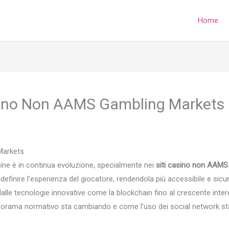
Home
asino Non AAMS Gambling Markets
Markets
nline è in continua evoluzione, specialmente nei
siti casino non AAMS
efinire l’esperienza del giocatore, rendendola più accessibile e sicur
alle tecnologie innovative come la blockchain fino al crescente inte
panorama normativo sta cambiando e come l’uso dei social network st