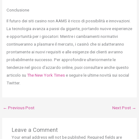
Conclusione
Il futuro dei siti casino non AAMS è ricco di possibilità e innovazioni.
La tecnologia avanza a passi da gigante, portando nuove esperienze
e opportunità per i giocatori. Mentre i cambiamenti normativi
continueranno a plasmare il mercato, i casinò che si adatteranno
prontamente ai nuovi requisiti e alle esigenze dei clienti avranno
probabilmente successo. Per approfondire ulteriormente le
tendenze nel gioco d’azzardo online, puoi consultare anche questo
articolo su
The New York Times
e seguire le ultime novità sui social
Twitter.
←
Previous Post
Next Post
→
Leave a Comment
Your email address will not be published.
Required fields are