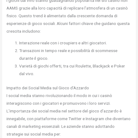
I giochi dal vivo stanno guadagnando popolarità nei siti casino non
AAMS grazie alla loro capacità di replicare l’atmosfera di un casinò
fisico. Questo trend è alimentato dalla crescente domanda di
esperienze di gioco sociali. Alcuni fattori chiave che guidano questa
crescita includono:
Interazione reale con i croupiers e altri giocatori.
Transazioni in tempo reale e possibilità di scommesse
durante il gioco.
Varietà di giochi offerti, tra cui Roulette, Blackjack e Poker
dal vivo.
Impatto dei Social Media sul Gioco d’Azzardo
I social media stanno rivoluzionando il modo in cui i casinò
interagiscono con i giocatori e promuovono i loro servizi.
L’importanza dei social media nel settore del gioco d’azzardo è
innegabile, con piattaforme come Twitter e Instagram che diventano
canali di marketing essenziali. Le aziende stanno adottando
strategie sui social media per: