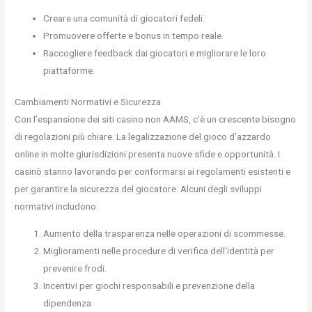
Creare una comunità di giocatori fedeli.
Promuovere offerte e bonus in tempo reale.
Raccogliere feedback dai giocatori e migliorare le loro
piattaforme.
Cambiamenti Normativi e Sicurezza
Con l’espansione dei siti casino non AAMS, c’è un crescente bisogno
di regolazioni più chiare. La legalizzazione del gioco d’azzardo
online in molte giurisdizioni presenta nuove sfide e opportunità. I
casinò stanno lavorando per conformarsi ai regolamenti esistenti e
per garantire la sicurezza del giocatore. Alcuni degli sviluppi
normativi includono:
Aumento della trasparenza nelle operazioni di scommesse.
Miglioramenti nelle procedure di verifica dell’identità per
prevenire frodi.
Incentivi per giochi responsabili e prevenzione della
dipendenza.