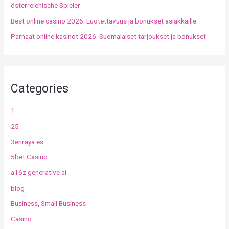
österreichische Spieler
Best online casino 2026: Luotettavuus ja bonukset asiakkaille
Parhaat online kasinot 2026: Suomalaiset tarjoukset ja bonukset
Categories
1
25
3enraya.es
5bet Casino
a16z generative ai
blog
Business, Small Business
Casino