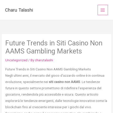
Skip
to
Charu Talashi
content
Future Trends in Siti Casino Non
AAMS Gambling Markets
Uncategorized
/ By
charutalashi
Future Trends in Siti Casino Non AAMS Gambling Markets
Negli ultimi anni, il mercato del gioco d’azzardo online è in continua
evoluzione, specialmente nei
siti casino non AAMS
. Le tendenze
future in questo settore promettono di ridefinire l’esperienza del
giocatore, rendendola più accessibile e sicura. Questo articolo
esplorerà le tendenze emergenti, dalle tecnologie innovative come la
blockchain fino al crescente interesse per i giochi dal vivo.