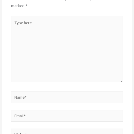
marked
*
Type
here..
Name*
Email*
Website