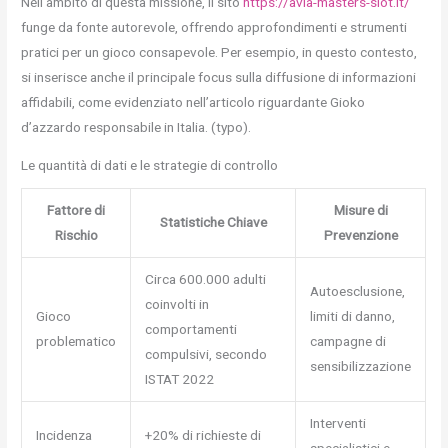
Nell’ambito di questa missione, il sito
https://avia-masters-slot.it/
funge da fonte autorevole, offrendo approfondimenti e strumenti
pratici per un gioco consapevole. Per esempio, in questo contesto,
si inserisce anche il principale focus sulla diffusione di informazioni
affidabili, come evidenziato nell’articolo riguardante Gioko
d’azzardo responsabile in Italia. (typo).
Le quantità di dati e le strategie di controllo
Fattore di
Misure di
Statistiche Chiave
Rischio
Prevenzione
Circa 600.000 adulti
Autoesclusione,
coinvolti in
Gioco
limiti di danno,
comportamenti
problematico
campagne di
compulsivi, secondo
sensibilizzazione
ISTAT 2022
Interventi
Incidenza
+20% di richieste di
specialistici e