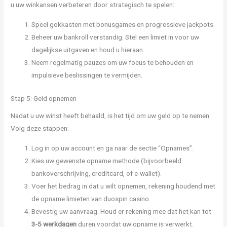
u uw winkansen verbeteren door strategisch te spelen:
Speel gokkasten met bonusgames en progressieve jackpots.
Beheer uw bankroll verstandig. Stel een limiet in voor uw
dagelijkse uitgaven en houd u hieraan.
Neem regelmatig pauzes om uw focus te behouden en
impulsieve beslissingen te vermijden.
Stap 5: Geld opnemen
Nadat u uw winst heeft behaald, is het tijd om uw geld op te nemen.
Volg deze stappen:
Log in op uw account en ga naar de sectie “Opnames”.
Kies uw gewenste opname methode (bijvoorbeeld
bankoverschrijving, creditcard, of e-wallet).
Voer het bedrag in dat u wilt opnemen, rekening houdend met
de opname limieten van duospin casino.
Bevestig uw aanvraag. Houd er rekening mee dat het kan tot
3-5 werkdagen
duren voordat uw opname is verwerkt.