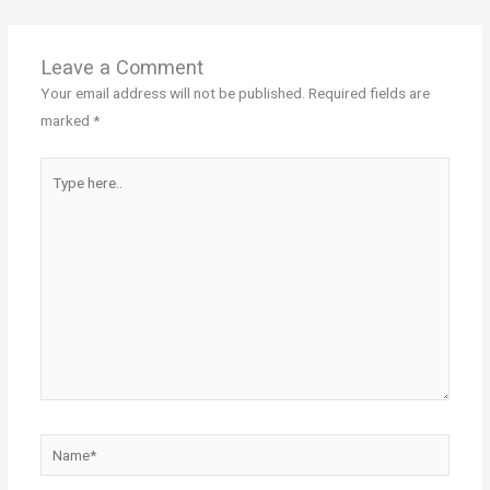
Leave a Comment
Your email address will not be published.
Required fields are
marked
*
Type
here..
Name*