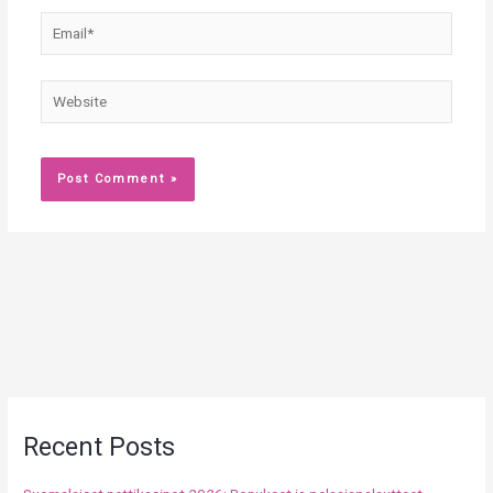
Email*
Website
Recent Posts