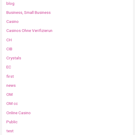
blog
Business, Small Business
Casino
Casinos Ohne Verifizierun
CH
CIB
Crystals
EC
first
news
OM
OM cc
Online Casino
Public
test