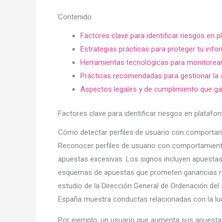
Contenido
Factores clave para identificar riesgos en
Estrategias prácticas para proteger tu info
Herramientas tecnológicas para monitorear 
Prácticas recomendadas para gestionar la
Aspectos legales y de cumplimiento que ga
Factores clave para identificar riesgos en plataf
Cómo detectar perfiles de usuario con comportam
Reconocer perfiles de usuario con comportamiento
apuestas excesivas. Los signos incluyen apuesta
esquemas de apuestas que prometen ganancias rápi
estudio de la Dirección General de Ordenación de
España muestra conductas relacionadas con la lu
Por ejemplo, un usuario que aumenta sus apuestas 