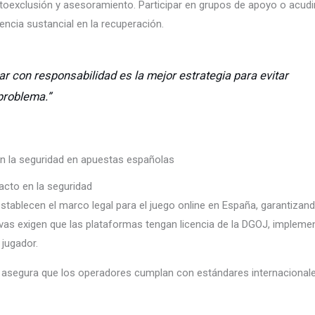
oexclusión y asesoramiento. Participar en grupos de apoyo o acudi
ncia sustancial en la recuperación.
r con responsabilidad es la mejor estrategia para evitar
problema.”
n la seguridad en apuestas españolas
acto en la seguridad
tablecen el marco legal para el juego online en España, garantizan
ivas exigen que las plataformas tengan licencia de la DGOJ, impleme
jugador.
 y asegura que los operadores cumplan con estándares internacional