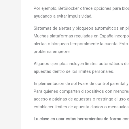
Por ejemplo, BetBlocker ofrece opciones para blo
ayudando a evitar impulsividad.
Sistemas de alertas y bloqueos automáticos en p
Muchas plataformas reguladas en España incorpor
alertas o bloquean temporalmente la cuenta. Esto
problema empeore.
Algunos ejemplos incluyen límites automáticos de
apuestas dentro de los límites personales.
Implementación de software de control parental y
Para quienes comparten dispositivos con menores,
acceso a páginas de apuestas o restringe el uso
establecer límites de apuesta diarios o mensuales,
La clave es usar estas herramientas de forma com