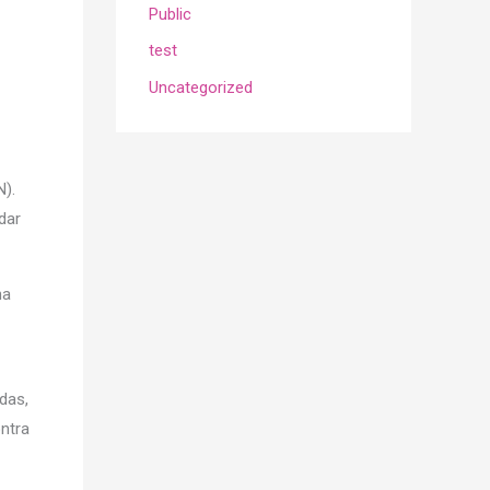
Public
test
Uncategorized
N).
dar
na
das,
ontra