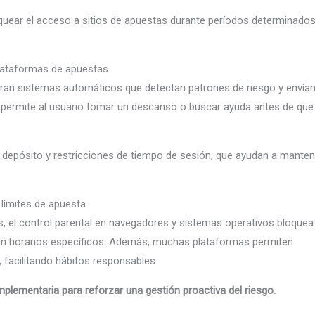
quear el acceso a sitios de apuestas durante períodos determinados
lataformas de apuestas
an sistemas automáticos que detectan patrones de riesgo y envía
 permite al usuario tomar un descanso o buscar ayuda antes de que 
 depósito y restricciones de tiempo de sesión, que ayudan a manten
 límites de apuesta
 el control parental en navegadores y sistemas operativos bloquea 
 en horarios específicos. Además, muchas plataformas permiten
 facilitando hábitos responsables.
plementaria para reforzar una gestión proactiva del riesgo.