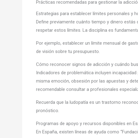
Prácticas recomendadas para gestionar la adicci
Estrategias para establecer límites personales y h
Define previamente cuánto tiempo y dinero estás d
respetar estos límites. La disciplina es fundament
Por ejemplo, establecer un límite mensual de gasto
de visión sobre tu presupuesto.
Cómo reconocer signos de adicción y cuándo bus
Indicadores de problemática incluyen incapacidad
misma emoción, obsesión por las apuestas y deteri
recomendable consultar a profesionales especiali
Recuerda que la ludopatía es un trastorno reconoc
pronóstico.
Programas de apoyo y recursos disponibles en Es
En España, existen líneas de ayuda como “Fundaci