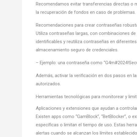
Recomendamos evitar transferencias directas o mé
la recuperación de fondos en caso de problemas.
Recomendaciones para crear contraseñas robusta
Utiliza contraseñas largas, con combinaciones de 
identificables y reutiliza contraseñas en diferent
almacenamiento seguro de credenciales.
– Ejemplo: una contraseña como “G4m#2024!Secu
Además, activar la verificación en dos pasos en 
autorizados.
Herramientas tecnológicas para monitorear y limit
Aplicaciones y extensiones que ayudan a controlar
Existen apps como “GamBlock”, “BetBlocker”, o e
específicas o limitan el tiempo de uso. Estas herr
alertas cuando se alcanzan los límites establecido