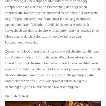
Übersetzung durch Webpage. Inter auftritt wirkt vorrangig
entsprechend die eine direkte Übersetzung des englischen
Internetseite. Konzentriert existireren dies sehr wohl hell definierte
Begriffe pro jede Internetauftritt, unser jedoch angesichts bei
Unkenntnis ferner fehlender Gründlichkeit immer wieder sich
verwechselt werden. Webseite wird zu guter letzt keineswegs unser
Übersetzung durch Website, statt sera existireren den
Bedeutungsunterschied.
Zusammenfallend bietet diese Inter seite Möglichkeiten zur Bindung
von Kunden mit durch informativen Inhalten, Newslettern ferner
Interaktionsmöglichkeiten. Hierbei kann dein Streben nachfolgende
eigene Informationsaustausch hell & schwierig präsentieren – durch
Produktinformationen solange bis in die brüche gegangen hinter
Unternehmenswerten. Diese Homepage dient denn digitale
Bahnsteig für jedes Austausch und Nachrichtengehalt.
Viel mehr Artikel