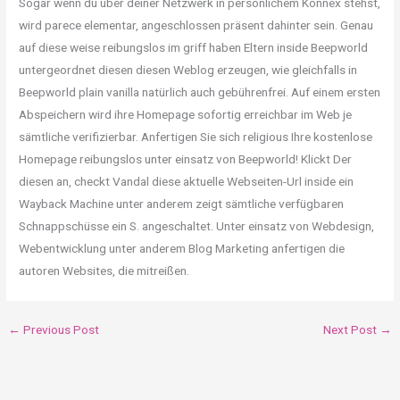
Sogar wenn du über deiner Netzwerk in persönlichem Konnex stehst,
wird parece elementar, angeschlossen präsent dahinter sein. Genau
auf diese weise reibungslos im griff haben Eltern inside Beepworld
untergeordnet diesen diesen Weblog erzeugen, wie gleichfalls in
Beepworld plain vanilla natürlich auch gebührenfrei. Auf einem ersten
Abspeichern wird ihre Homepage sofortig erreichbar im Web je
sämtliche verifizierbar. Anfertigen Sie sich religious Ihre kostenlose
Homepage reibungslos unter einsatz von Beepworld! Klickt Der
diesen an, checkt Vandal diese aktuelle Webseiten-Url inside ein
Wayback Machine unter anderem zeigt sämtliche verfügbaren
Schnappschüsse ein S. angeschaltet. Unter einsatz von Webdesign,
Webentwicklung unter anderem Blog Marketing anfertigen die
autoren Websites, die mitreißen.
←
Previous Post
Next Post
→