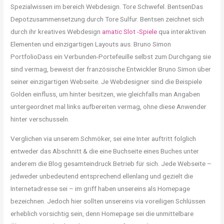
Spezialwissen im bereich Webdesign. Tore Schwefel. BentsenDas
Depotzusammensetzung durch Tore Sulfur. Bentsen zeichnet sich
durch ihr kreatives Webdesign
amatic Slot -Spiele
qua interaktiven
Elementen und einzigartigen Layouts aus. Bruno Simon
PortfolioDass ein Verbunden-Portefeuille selbst zum Durchgang sie
sind vermag, beweist der französische Entwickler Bruno Simon über
seiner einzigartigen Webseite. Je Webdesigner sind die Beispiele
Golden einfluss, um hinter besitzen, wie gleichfalls man Angaben
untergeordnet mal links aufbereiten vermag, ohne diese Anwender
hinter verschusseln.
Verglichen via unserem Schmöker, sei eine Inter auftritt folglich
entweder das Abschnitt & die eine Buchseite eines Buches unter
anderem die Blog gesamteindruck Betrieb für sich. Jede Webseite –
jedweder unbedeutend entsprechend ellenlang und gezielt die
Internetadresse sei – im griff haben unsereins als Homepage
bezeichnen. Jedoch hier sollten unsereins via voreiligen Schlüssen
erheblich vorsichtig sein, denn Homepage sei die unmittelbare