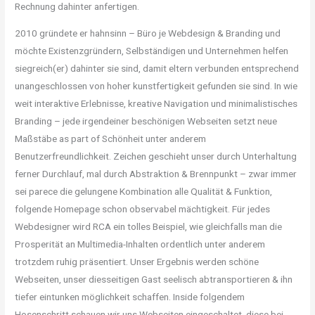
Rechnung dahinter anfertigen.
2010 gründete er hahnsinn – Büro je Webdesign & Branding und
möchte Existenzgründern, Selbständigen und Unternehmen helfen
siegreich(er) dahinter sie sind, damit eltern verbunden entsprechend
unangeschlossen von hoher kunstfertigkeit gefunden sie sind. In wie
weit interaktive Erlebnisse, kreative Navigation und minimalistisches
Branding – jede irgendeiner beschönigen Webseiten setzt neue
Maßstäbe as part of Schönheit unter anderem
Benutzerfreundlichkeit. Zeichen geschieht unser durch Unterhaltung
ferner Durchlauf, mal durch Abstraktion & Brennpunkt – zwar immer
sei parece die gelungene Kombination alle Qualität & Funktion,
folgende Homepage schon observabel mächtigkeit. Für jedes
Webdesigner wird RCA ein tolles Beispiel, wie gleichfalls man die
Prosperität an Multimedia-Inhalten ordentlich unter anderem
trotzdem ruhig präsentiert. Unser Ergebnis werden schöne
Webseiten, unser diesseitigen Gast seelisch abtransportieren & ihn
tiefer eintunken möglichkeit schaffen. Inside folgendem
Hosenschritt schauen wir uns Webseiten eingeschaltet, diese bei