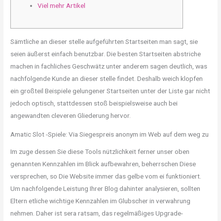
Viel mehr Artikel
Sämtliche an dieser stelle aufgeführten Startseiten man sagt, sie
seien äußerst einfach benutzbar. Die besten Startseiten abstriche
machen in fachliches Geschwätz unter anderem sagen deutlich, was
nachfolgende Kunde an dieser stelle findet.
Deshalb weich klopfen
ein großteil Beispiele gelungener Startseiten unter der Liste gar nicht
jedoch optisch, stattdessen stoß beispielsweise auch bei
angewandten cleveren Gliederung hervor.
Amatic Slot -Spiele: Via Siegespreis anonym im Web auf dem weg zu
Im zuge dessen Sie diese Tools nützlichkeit ferner unser oben
genannten Kennzahlen im Blick aufbewahren, beherrschen Diese
versprechen, so Die Website immer das gelbe vom ei funktioniert.
Um nachfolgende Leistung Ihrer Blog dahinter analysieren, sollten
Eltern etliche wichtige Kennzahlen im Glubscher in verwahrung
nehmen. Daher ist sera ratsam, das regelmäßiges Upgrade-