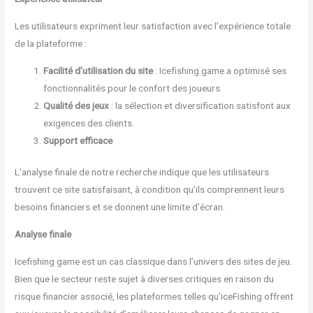
Les utilisateurs expriment leur satisfaction avec l’expérience totale
de la plateforme :
Facilité d’utilisation du site
: Icefishing game a optimisé ses
fonctionnalités pour le confort des joueurs.
Qualité des jeux
: la sélection et diversification satisfont aux
exigences des clients.
Support efficace
L’analyse finale de notre recherche indique que les utilisateurs
trouvent ce site satisfaisant, à condition qu’ils comprennent leurs
besoins financiers et se donnent une limite d’écran.
Analyse finale
Icefishing game est un cas classique dans l’univers des sites de jeu.
Bien que le secteur reste sujet à diverses critiques en raison du
risque financier associé, les plateformes telles qu’iceFishing offrent