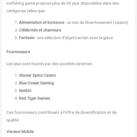
Icefishing game propose plus de 50 jeux disponibles dans des
catégories telles que :
Alimentation et boissons
: un mix de divertissement (casino)
Célébrités et chanteurs
Fantasie
: une sélection d’objets en lien avec la glace
Fournisseurs
Les jeux sont fournis par des sociétés externes :
Glacier Spins Casino
Blue Ocean Gaming
NetEnt
Red Tiger Games
Ces fournisseurs contribuent à l’offre de diversification et de
qualité.
Version Mobile