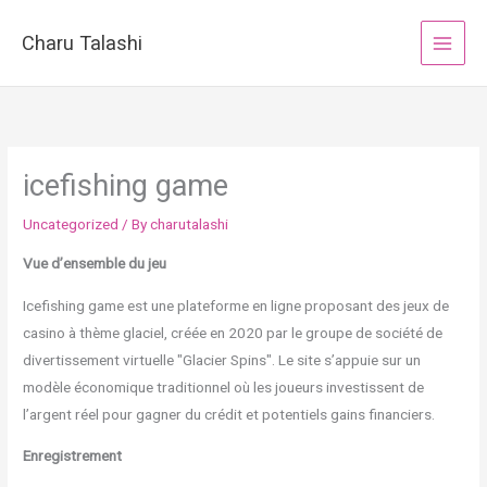
Skip
to
Charu Talashi
content
icefishing game
Uncategorized
/ By
charutalashi
Vue d’ensemble du jeu
Icefishing game est une plateforme en ligne proposant des jeux de
casino à thème glaciel, créée en 2020 par le groupe de société de
divertissement virtuelle "Glacier Spins". Le site s’appuie sur un
modèle économique traditionnel où les joueurs investissent de
l’argent réel pour gagner du crédit et potentiels gains financiers.
Enregistrement