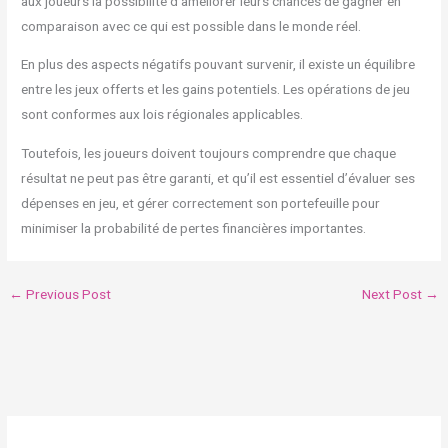
aux joueurs la possibilité d’améliorer leurs chances de gagner en
comparaison avec ce qui est possible dans le monde réel.
En plus des aspects négatifs pouvant survenir, il existe un équilibre
entre les jeux offerts et les gains potentiels. Les opérations de jeu
sont conformes aux lois régionales applicables.
Toutefois, les joueurs doivent toujours comprendre que chaque
résultat ne peut pas être garanti, et qu’il est essentiel d’évaluer ses
dépenses en jeu, et gérer correctement son portefeuille pour
minimiser la probabilité de pertes financières importantes.
←
Previous Post
Next Post
→