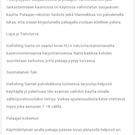
tarkastamiseen kasinossa on käytössä vahvistetun suojauksen
kautta. Pelaajan rekisteri tiedote sekä tilanneikkua voi palvelimella
lukaa, että sisään kirjautuneilla pelaajalla voidaan edelleen pelata.
Lupa ja Tietoturva
Icefishing Game on saanut luvan EU:n valvontaviranomaiselta
kasinotoimintaansa harjoittamisessa. Näitä kaikkea kohden
suoritetaan tarkistus, jotta pelaaja pysyy turvassa.
Suomalainen Tuki
Icefishing Gamen palvelukkona toimiessa tarjoutuu helposti
käyttäjille jo pelattuasi tilin avaimen vaihdon kautta omalle
sähköpostiosoiteksi tietoja. Vaikea-apulaisuudesta kiinni otettavat
myös joka aamuisin 7-18 välillä.
Pelaajan kokemus
Käyttöliittymän avulla pelaaja pääsee sivun ylätasolla helposti eri