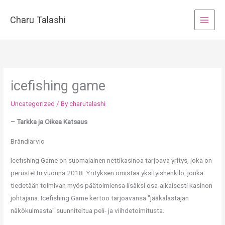
Skip
to
Charu Talashi
content
icefishing game
Uncategorized
/ By
charutalashi
– Tarkka ja Oikea Katsaus
Brändiarvio
Icefishing Game on suomalainen nettikasinoa tarjoava yritys, joka on
perustettu vuonna 2018. Yrityksen omistaa yksityishenkilö, jonka
tiedetään toimivan myös päätoimiensa lisäksi osa-aikaisesti kasinon
johtajana. Icefishing Game kertoo tarjoavansa "jääkalastajan
näkökulmasta" suunniteltua peli- ja viihdetoimitusta.