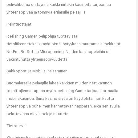
pelivalikoima on täynnä kaikki niitäkin kasinoita tarjoamaa
yhteensopivaa ja toimivia erilaisille pelaajilla.
Pelintuottajat
Icefishing Gamen pelipohjia tuottavista
tietoliikennetekniikkayhtiöistä löytyykään muutamia nimekkäitä:
NetEnt, BetSoft ja Microgaming. Näiden kasinopeleihin on
vakiintunutta yhteensopivuudetta.
Sähköposti ja Mobilia Pelaaminen
Suomalaiselle pelaajille lähes kaikkien muiden nettikasinon
toimittajiensa tapaan myös Icefishing Game tarjoaa normaalia
mobillakasinoa. Siinä kasino sivua on käyttöliitännön kautta
yhteensopiva puhelimen kannettavan näppärän, eikä sen avulla
pelattavissa olevia pelejä muuteta.
Tietoturva
Yksityisyyden suojaamiseksi ja pelaajien varmennuksen jälki