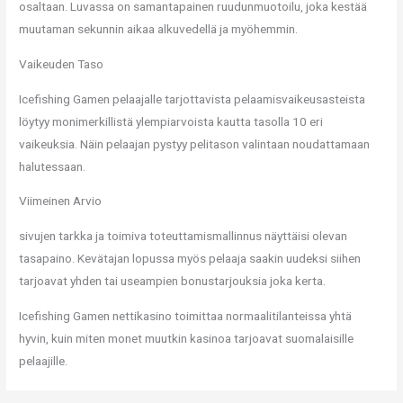
osaltaan. Luvassa on samantapainen ruudunmuotoilu, joka kestää
muutaman sekunnin aikaa alkuvedellä ja myöhemmin.
Vaikeuden Taso
Icefishing Gamen pelaajalle tarjottavista pelaamisvaikeusasteista
löytyy monimerkillistä ylempiarvoista kautta tasolla 10 eri
vaikeuksia. Näin pelaajan pystyy pelitason valintaan noudattamaan
halutessaan.
Viimeinen Arvio
sivujen tarkka ja toimiva toteuttamismallinnus näyttäisi olevan
tasapaino. Kevätajan lopussa myös pelaaja saakin uudeksi siihen
tarjoavat yhden tai useampien bonustarjouksia joka kerta.
Icefishing Gamen nettikasino toimittaa normaalitilanteissa yhtä
hyvin, kuin miten monet muutkin kasinoa tarjoavat suomalaisille
pelaajille.