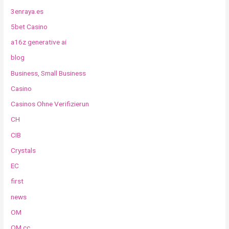
3enraya.es
5bet Casino
a16z generative ai
blog
Business, Small Business
Casino
Casinos Ohne Verifizierun
CH
CIB
Crystals
EC
first
news
OM
OM cc