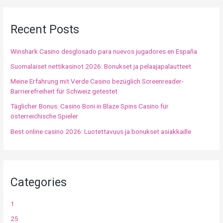
Recent Posts
Winshark Casino desglosado para nuevos jugadores en España
Suomalaiset nettikasinot 2026: Bonukset ja pelaajapalautteet
Meine Erfahrung mit Verde Casino bezüglich Screenreader-
Barrierefreiheit für Schweiz getestet
Täglicher Bonus: Casino Boni in Blaze Spins Casino für
österreichische Spieler
Best online casino 2026: Luotettavuus ja bonukset asiakkaille
Categories
1
25