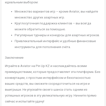
идеальным выбором:
Множество вариантов игр – кроме Aviator, вы найдете
множество других азартных игр.
Круглосуточная поддержка клиентов – вы всегда
можете обратиться за помощью.
Регулярные турниры и конкурсы для азартных игроков.
Привлекательный интерфейс и удобные финансовые
инструменты для пополнения счёта.
Заключение
Играйте в Aviator на Pin Up KZ и наслаждайтесь всеми
преимуществами, которые предоставляет эта платформа. Без
конвертации, с простым интерфейсом и безопасностью
ваших средств, вы сможете сосредоточиться на игре и
выигрыше. Не упускайте своего шанса стать одним из
успешных игроков в эту увлекательную игру. Начните прямо
сейчас и испытайте удачу!