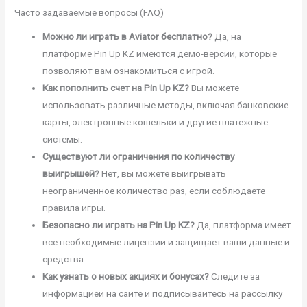
Часто задаваемые вопросы (FAQ)
Можно ли играть в Aviator бесплатно?
Да, на
платформе Pin Up KZ имеются демо-версии, которые
позволяют вам ознакомиться с игрой.
Как пополнить счет на Pin Up KZ?
Вы можете
использовать различные методы, включая банковские
карты, электронные кошельки и другие платежные
системы.
Существуют ли ограничения по количеству
выигрышей?
Нет, вы можете выигрывать
неограниченное количество раз, если соблюдаете
правила игры.
Безопасно ли играть на Pin Up KZ?
Да, платформа имеет
все необходимые лицензии и защищает ваши данные и
средства.
Как узнать о новых акциях и бонусах?
Следите за
информацией на сайте и подписывайтесь на рассылку