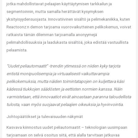
jotka mahdollistavat pelaajien käyttäytymisen tarkkailun ja
segmentoinnin, mutta samalla herättävät kysymyksen
yksityisyydensuojasta. Innovatiivinen sisältö ja pelimekaniikka, kuten
Reactoonz:n demon tarjoama vuorovaikutteinen pelikokemus, voivat
ratkaista tämän dilemman tarjoamalla anonyymejä
pelimahdollisuuksia ja laadukasta sisältöä, joka edistää vastuullista
pelaamista.
“Uudet peliautomaatit” -trendin ytimessä on niiden kyky tarjota
entistä monipuolisempia ja virtuaalisesti vaikuttavampia
pelikokemuksia, mutta näiden toimintatapojen on kuljettava käsi
kädessä tiukkojen säädösten ja eettisten normien kanssa. Näin
varmistetaan, että innovaatiot eivät ainoastaan paranna taloudellista
tulosta, vaan myös suojaavat pelaajien oikeuksia ja hyvinvointia.
Johtopäätökset ja tulevaisuuden näkymät
Kasvava kiinnostus uudet peliautomaatit – teknologian uusimpaan
tarjoamaan on selvä osoitus siitä, että alalla tarvitaan jatkuvaa