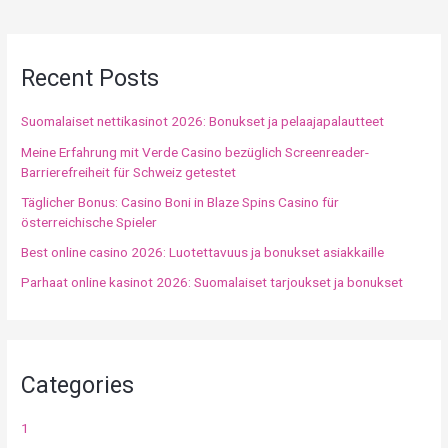
Recent Posts
Suomalaiset nettikasinot 2026: Bonukset ja pelaajapalautteet
Meine Erfahrung mit Verde Casino bezüglich Screenreader-
Barrierefreiheit für Schweiz getestet
Täglicher Bonus: Casino Boni in Blaze Spins Casino für
österreichische Spieler
Best online casino 2026: Luotettavuus ja bonukset asiakkaille
Parhaat online kasinot 2026: Suomalaiset tarjoukset ja bonukset
Categories
1