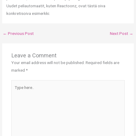
Uudet peliautomaatit, kuten Reactoonz, ovat tästä oiva
konkretisoiva esimerkki.
←
Previous Post
Next Post
→
Leave a Comment
Your email address will not be published.
Required fields are
marked
*
Type
here..