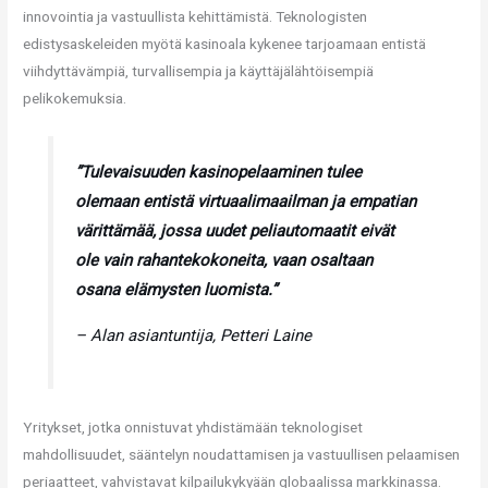
innovointia ja vastuullista kehittämistä. Teknologisten
edistysaskeleiden myötä kasinoala kykenee tarjoamaan entistä
viihdyttävämpiä, turvallisempia ja käyttäjälähtöisempiä
pelikokemuksia.
”Tulevaisuuden kasinopelaaminen tulee
olemaan entistä virtuaalimaailman ja empatian
värittämää, jossa uudet peliautomaatit eivät
ole vain rahantekokoneita, vaan osaltaan
osana elämysten luomista.”
– Alan asiantuntija, Petteri Laine
Yritykset, jotka onnistuvat yhdistämään teknologiset
mahdollisuudet, sääntelyn noudattamisen ja vastuullisen pelaamisen
periaatteet, vahvistavat kilpailukykyään globaalissa markkinassa.