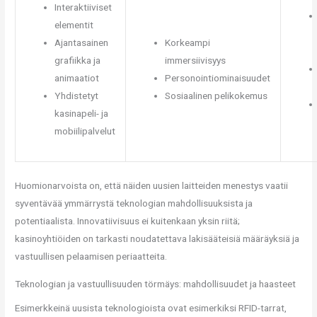
Interaktiiviset
elementit
Ajantasainen
Korkeampi
grafiikka ja
immersiivisyys
animaatiot
Personointiominaisuudet
Yhdistetyt
Sosiaalinen pelikokemus
kasinapeli- ja
mobiilipalvelut
Huomionarvoista on, että näiden uusien laitteiden menestys vaatii
syventävää ymmärrystä teknologian mahdollisuuksista ja
potentiaalista. Innovatiivisuus ei kuitenkaan yksin riitä;
kasinoyhtiöiden on tarkasti noudatettava lakisääteisiä määräyksiä ja
vastuullisen pelaamisen periaatteita.
Teknologian ja vastuullisuuden törmäys: mahdollisuudet ja haasteet
Esimerkkeinä uusista teknologioista ovat esimerkiksi RFID-tarrat,