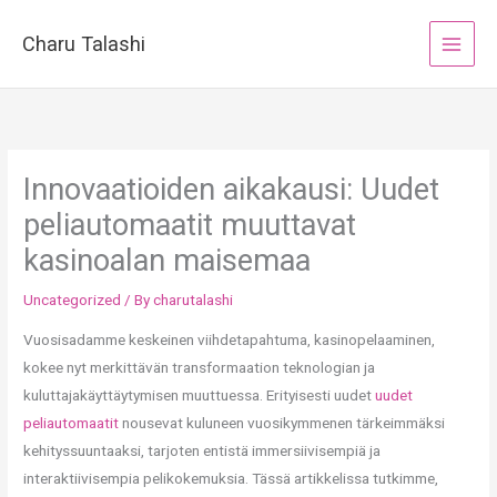
Skip
to
Charu Talashi
content
Innovaatioiden aikakausi: Uudet
peliautomaatit muuttavat
kasinoalan maisemaa
Uncategorized
/ By
charutalashi
Vuosisadamme keskeinen viihdetapahtuma, kasinopelaaminen,
kokee nyt merkittävän transformaation teknologian ja
kuluttajakäyttäytymisen muuttuessa. Erityisesti uudet
uudet
peliautomaatit
nousevat kuluneen vuosikymmenen tärkeimmäksi
kehityssuuntaaksi, tarjoten entistä immersiivisempiä ja
interaktiivisempia pelikokemuksia. Tässä artikkelissa tutkimme,