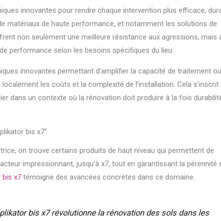
hniques innovantes pour rendre chaque intervention plus efficace, dur
on de matériaux de haute performance, et notamment les solutions de
ffrent non seulement une meilleure résistance aux agressions, mais 
 de performance selon les besoins spécifiques du lieu.
niques innovantes permettant d’amplifier la capacité de traitement ou
localement les coûts et la complexité de l’installation. Cela s’inscrit
er dans un contexte où la rénovation doit produire à la fois durabilit
likator bis x7”
rice, on trouve certains produits de haut niveau qui permettent de
n facteur impressionnant, jusqu’à x7, tout en garantissant la pérennité 
 bis x7
témoigne des avancées concrètes dans ce domaine.
likator bis x7 révolutionne la rénovation des sols dans les