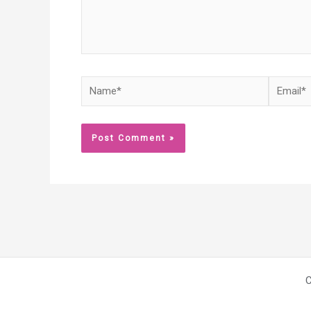
Name*
Email*
C