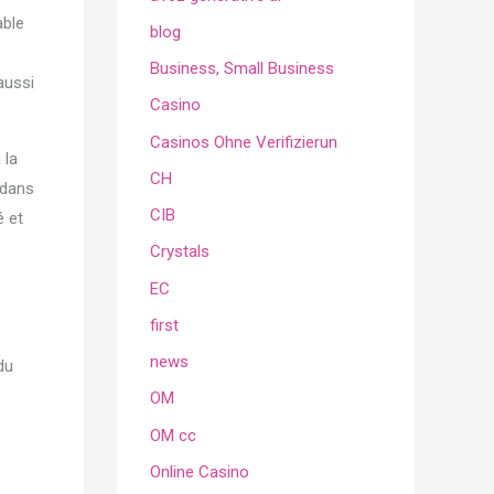
able
blog
Business, Small Business
aussi
Casino
Casinos Ohne Verifizierun
 la
CH
 dans
CIB
é et
Crystals
EC
first
news
du
OM
OM cc
Online Casino