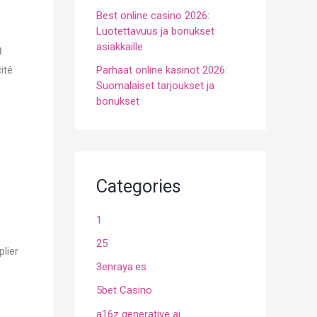
Best online casino 2026:
Luotettavuus ja bonukset
asiakkaille
t
ité
Parhaat online kasinot 2026:
Suomalaiset tarjoukset ja
bonukset
Categories
1
25
lier
3enraya.es
5bet Casino
a16z generative ai