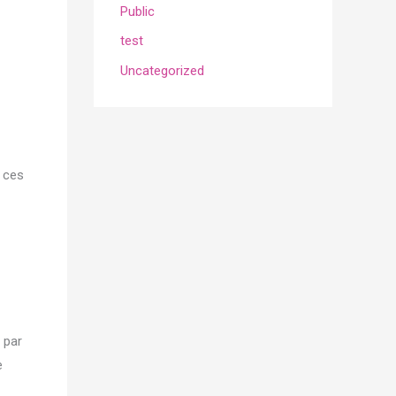
Public
test
Uncategorized
e ces
 par
e