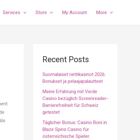
Services
Store
My Account
More
Recent Posts
Suomalaiset nettikasinot 2026:
Bonukset ja pelaajapalautteet
Meine Erfahrung mit Verde
Casino bezüglich Screenreader-
ment
Barrierefreiheit für Schweiz
 de
getestet
ils
Täglicher Bonus: Casino Boni in
Blaze Spins Casino für
österreichische Spieler