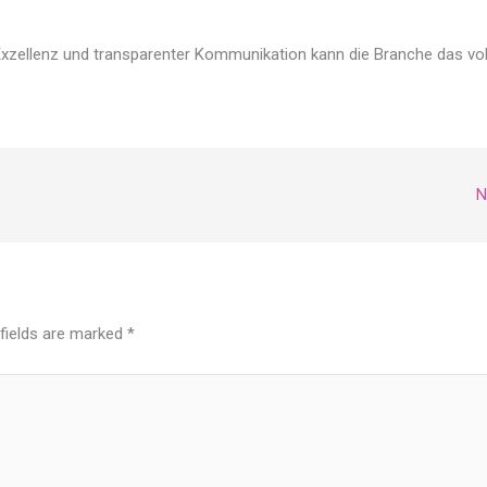
xzellenz und transparenter Kommunikation kann die Branche das vol
N
 fields are marked
*