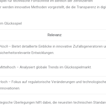
iel für technische Fortschritte im Bereich der zertifizierten
er werden innovative Methoden vorgestellt, die die Transparenz in digi
im Glücksspiel
Relevanz
Hoch
– Bietet detaillierte Einblicke in innovative Zufallsgeneratoren 
sicherheitsrelevante Entwicklungen.
Mittelhoch – Analysiert globale Trends im Glücksspielmarkt.
Hoch – Fokus auf regulatorische Veränderungen und technologisch
Innovationen.
ategische Überlegungen hilft dabei, die neuesten technischen Standar