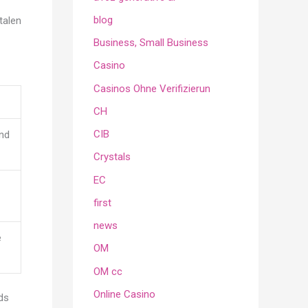
blog
talen
Business, Small Business
Casino
Casinos Ohne Verifizierun
CH
CIB
und
Crystals
EC
first
news
e
OM
OM cc
Online Casino
ds