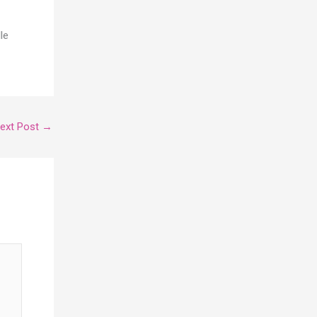
le
ext Post
→